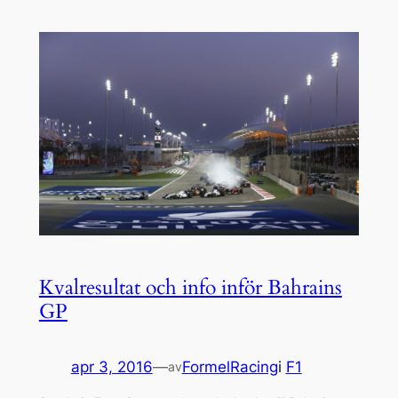
Kvalresultat och info inför Bahrains
GP
apr 3, 2016
—
FormelRacing
i
F1
av