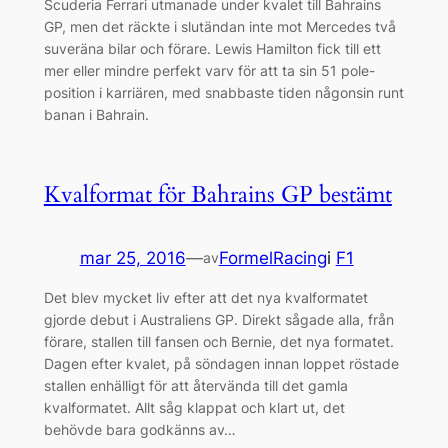
Scuderia Ferrari utmanade under kvalet till Bahrains
GP, men det räckte i slutändan inte mot Mercedes två
suveräna bilar och förare. Lewis Hamilton fick till ett
mer eller mindre perfekt varv för att ta sin 51 pole-
position i karriären, med snabbaste tiden någonsin runt
banan i Bahrain.
Kvalformat för Bahrains GP bestämt
mar 25, 2016
—
FormelRacing
i
F1
av
Det blev mycket liv efter att det nya kvalformatet
gjorde debut i Australiens GP. Direkt sågade alla, från
förare, stallen till fansen och Bernie, det nya formatet.
Dagen efter kvalet, på söndagen innan loppet röstade
stallen enhälligt för att återvända till det gamla
kvalformatet. Allt såg klappat och klart ut, det
behövde bara godkänns av…