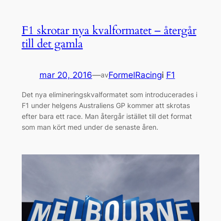
F1 skrotar nya kvalformatet – återgår
till det gamla
mar 20, 2016
—
FormelRacing
i
F1
av
Det nya elimineringskvalformatet som introducerades i
F1 under helgens Australiens GP kommer att skrotas
efter bara ett race. Man återgår istället till det format
som man kört med under de senaste åren.