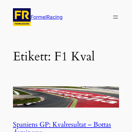
Hoppa
till
FormelRacing
innehåll
Etikett:
F1 Kval
Spaniens GP: Kvalresultat – Bottas