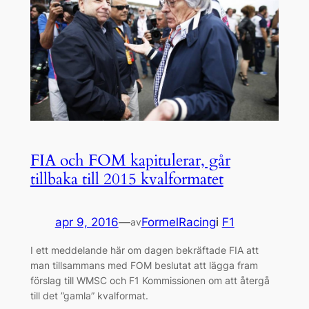
FIA och FOM kapitulerar, går
tillbaka till 2015 kvalformatet
apr 9, 2016
—
FormelRacing
i
F1
av
I ett meddelande här om dagen bekräftade FIA att
man tillsammans med FOM beslutat att lägga fram
förslag till WMSC och F1 Kommissionen om att återgå
till det ”gamla” kvalformat.