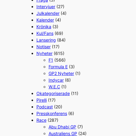
Intervjuer
(27)
Julkalender
(4)
Kalender
(4)
Krönika
(3)
Kul/Fans
(69)
Lansering
(84)
Notiser
(17)
Nyheter
(615)
F1
(566)
Formula E
(3)
GP2 Nyheter
(1)
Indycar
(6)
W.E.C
(1)
Okategoriserade
(11)
Pirelli
(17)
Podcast
(20)
Presskonferens
(6)
Race
(287)
Abu Dhabi GP
(7)
Australiens GP
(24)