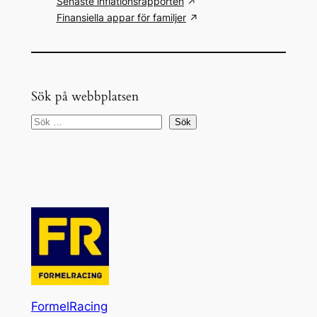
Senaste inflationsrapporten
Finansiella appar för familjer
Sök på webbplatsen
S
Sök
ö
k
FormelRacing