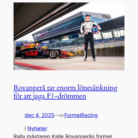
Rovanperä tar enorm lönesänkning
för att jaga F1-drömmen
dec 4, 2025
—
FormelRacing
av
i
Nyheter
Rally mästaren Kalle Rovanperäs formel