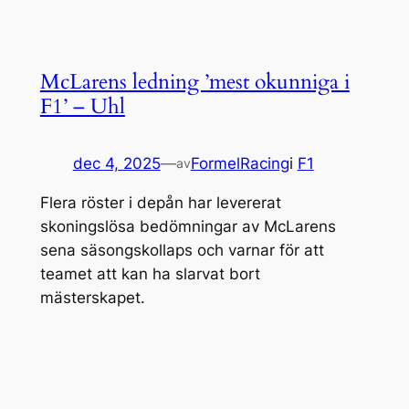
McLarens ledning ’mest okunniga i
F1’ – Uhl
dec 4, 2025
—
FormelRacing
i
F1
av
Flera röster i depån har levererat
skoningslösa bedömningar av McLarens
sena säsongskollaps och varnar för att
teamet att kan ha slarvat bort
mästerskapet.