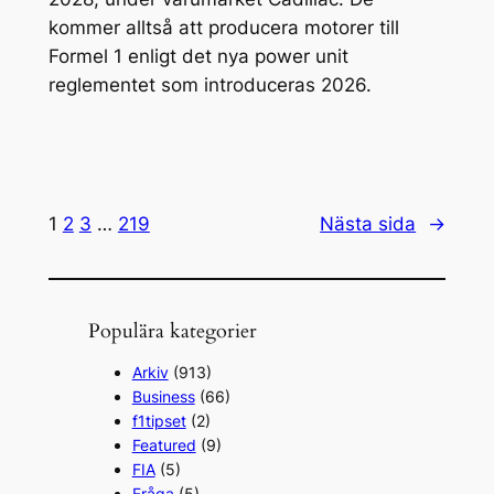
kommer alltså att producera motorer till
Formel 1 enligt det nya power unit
reglementet som introduceras 2026.
1
2
3
…
219
Nästa sida
→
Populära kategorier
Arkiv
(913)
Business
(66)
f1tipset
(2)
Featured
(9)
FIA
(5)
Fråga
(5)