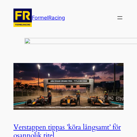
Hoppa
till
FormelRacing
innehåll
Verstappen tippas ’köra långsamt’ för
osannolik titel