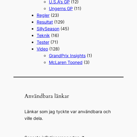
U.S.A's GP
(12)
Ungerns GP
(11)
Regler
(23)
Resultat
(129)
SillySeason
(45)
Teknik
(16)
Tester
(71)
Video
(128)
GrandPrix Insights
(1)
McLaren Tooned
(3)
Användbara länkar
Länkar som jag tyckte var användbara och
ville dela.