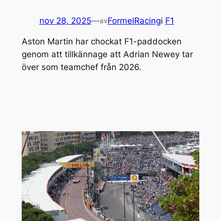
nov 28, 2025
—
FormelRacing
i
F1
av
Aston Martin har chockat F1-paddocken
genom att tillkännage att Adrian Newey tar
över som teamchef från 2026.