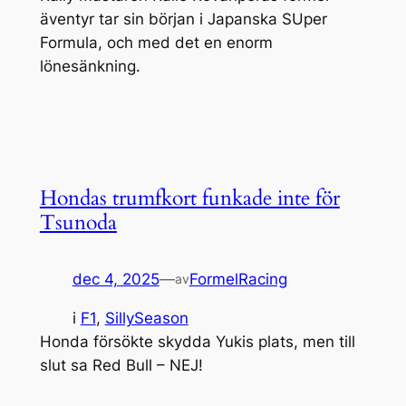
äventyr tar sin början i Japanska SUper
Formula, och med det en enorm
lönesänkning.
Hondas trumfkort funkade inte för
Tsunoda
dec 4, 2025
—
FormelRacing
av
i
F1
, 
SillySeason
Honda försökte skydda Yukis plats, men till
slut sa Red Bull – NEJ!