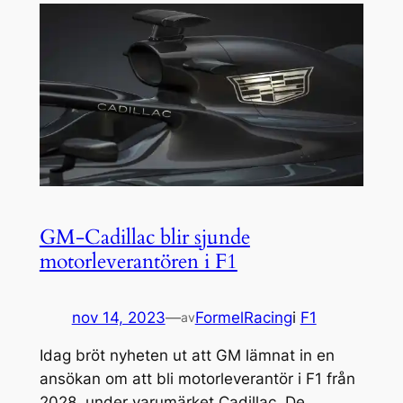
GM-Cadillac blir sjunde
motorleverantören i F1
nov 14, 2023
—
FormelRacing
i
F1
av
Idag bröt nyheten ut att GM lämnat in en
ansökan om att bli motorleverantör i F1 från
2028, under varumärket Cadillac. De