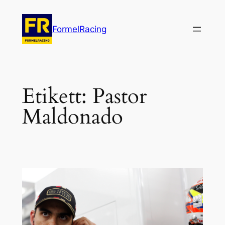
Hoppa
till
FormelRacing
innehåll
Etikett:
Pastor
Maldonado