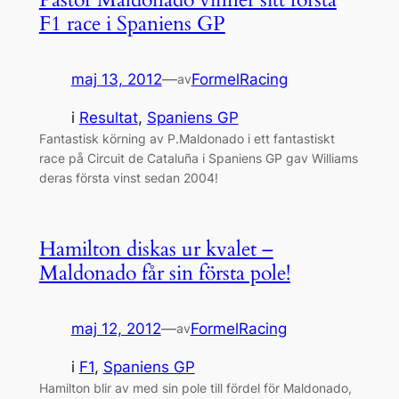
F1 race i Spaniens GP
maj 13, 2012
—
FormelRacing
av
i
Resultat
, 
Spaniens GP
Fantastisk körning av P.Maldonado i ett fantastiskt
race på Circuit de Cataluña i Spaniens GP gav Williams
deras första vinst sedan 2004!
Hamilton diskas ur kvalet –
Maldonado får sin första pole!
maj 12, 2012
—
FormelRacing
av
i
F1
, 
Spaniens GP
Hamilton blir av med sin pole till fördel för Maldonado,