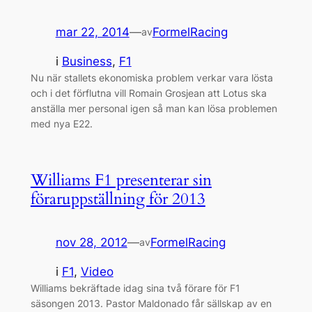
mar 22, 2014
—
FormelRacing
av
i
Business
, 
F1
Nu när stallets ekonomiska problem verkar vara lösta
och i det förflutna vill Romain Grosjean att Lotus ska
anställa mer personal igen så man kan lösa problemen
med nya E22.
Williams F1 presenterar sin
föraruppställning för 2013
nov 28, 2012
—
FormelRacing
av
i
F1
, 
Video
Williams bekräftade idag sina två förare för F1
säsongen 2013. Pastor Maldonado får sällskap av en