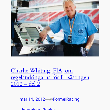
Charlie Whiting, FIA, om
regeländringarna för F1 säsongen
2012 – del 2
mar 14, 2012
—
FormelRacing
av
i
Intervjuer
, 
Regler