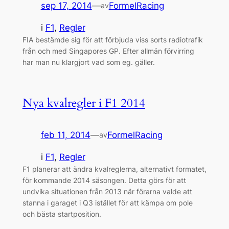
sep 17, 2014
—
FormelRacing
av
i
F1
, 
Regler
FIA bestämde sig för att förbjuda viss sorts radiotrafik
från och med Singapores GP. Efter allmän förvirring
har man nu klargjort vad som eg. gäller.
Nya kvalregler i F1 2014
feb 11, 2014
—
FormelRacing
av
i
F1
, 
Regler
F1 planerar att ändra kvalreglerna, alternativt formatet,
för kommande 2014 säsongen. Detta görs för att
undvika situationen från 2013 när förarna valde att
stanna i garaget i Q3 istället för att kämpa om pole
och bästa startposition.