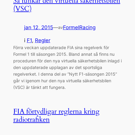
Så funkar den virtuella säkerhetsbilen
(VSC)
jan 12, 2015
—
FormelRacing
av
i
F1
, 
Regler
Förra veckan uppdaterade FIA sina regelverk för
Formel 1 till säsongen 2015. Bland annat så finns nu
proceduren för den nya virtuella säkerhetsbilen inlagd i
den uppdaterade upplagan av det sportsliga
regelverket. I denna del av ”Nytt F1-säsongen 2015”
går vi igenom hur den nya virtuella säkerhetsbilen
(VSC) är tänkt att fungera.
FIA förtydligar reglerna kring
radiotrafiken