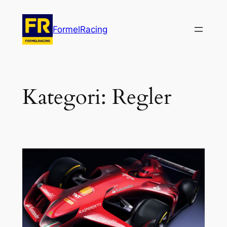
Hoppa
till
FormelRacing
innehåll
Kategori:
Regler