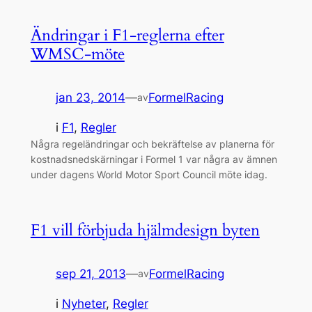
Ändringar i F1-reglerna efter
WMSC-möte
jan 23, 2014
—
FormelRacing
av
i
F1
, 
Regler
Några regeländringar och bekräftelse av planerna för
kostnadsnedskärningar i Formel 1 var några av ämnen
under dagens World Motor Sport Council möte idag.
F1 vill förbjuda hjälmdesign byten
sep 21, 2013
—
FormelRacing
av
i
Nyheter
, 
Regler