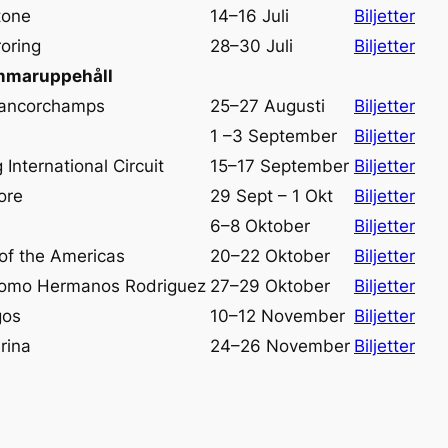
tone
14–16 Juli
Biljetter
oring
28–30 Juli
Biljetter
maruppehåll
ancorchamps
25–27 Augusti
Biljetter
1 –3 September
Biljetter
International Circuit
15–17 September
Biljetter
ore
29 Sept – 1 Okt
Biljetter
a
6–8 Oktober
Biljetter
 of the Americas
20–22 Oktober
Biljetter
omo Hermanos Rodriguez
27–29 Oktober
Biljetter
gos
10–12 November
Biljetter
rina
24–26 November
Biljetter