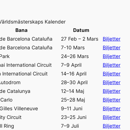
Världsmästerskaps Kalender
Bana
Datum
 de Barcelona Cataluña
27 Feb – 2 Mars
Biljetter
 de Barcelona Cataluña
7-10 Mars
Biljetter
Park
24–26 Mars
Biljetter
i International Circuit
7–9 April
Biljetter
 International Circuit
14–16 April
Biljetter
Autodrom
28–30 April
Biljetter
 de Catalunya
12–14 Maj
Biljetter
Carlo
25–28 Maj
Biljetter
 Gilles Villeneuve
9–11 Juni
Biljetter
ty Circuit
23–25 Juni
Biljetter
l Ring
7–9 Juli
Biljetter