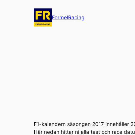
Hoppa
till
FormelRacing
innehåll
F1-kalendern säsongen 2017 innehåller 20
Här nedan hittar ni alla test och race datu