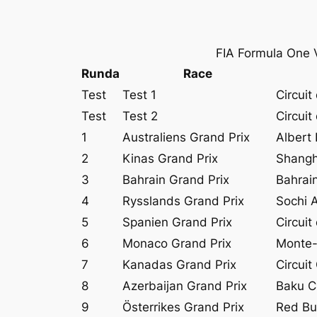
FIA Formula One 
Runda
Race
Test
Test 1
Circuit
Test
Test 2
Circuit
1
Australiens Grand Prix
Albert 
2
Kinas Grand Prix
Shangha
3
Bahrain Grand Prix
Bahrain
4
Rysslands Grand Prix
Sochi 
5
Spanien Grand Prix
Circuit
6
Monaco Grand Prix
Monte-
7
Kanadas Grand Prix
Circuit
8
Azerbaijan Grand Prix
Baku Ci
9
Österrikes Grand Prix
Red Bul