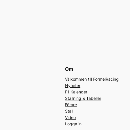
Om
Välkommen till FormelRacing
Nyheter
F1 Kalender
Ställning & Tabeller
Förare
Stall
Video
Logga in