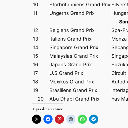
10
Storbritanniens Grand Prix
Silvers
11
Ungerns Grand Prix
Hungar
Som
12
Belgiens Grand Prix
Spa-Fr
13
Italiens Grand Prix
Monza
14
Singapore Grand Prix
Sepang 
15
Malaysias Grand Prix
Singap
16
Japans Grand Prix
Suzuk
17
U.S Grand Prix
Circuit
18
Mexikos Grand Prix
Autodr
19
Brasiliens Grand Prix
Interla
20
Abu Dhabi Grand Prix
Yas Ma
Tipsa dina vänner: