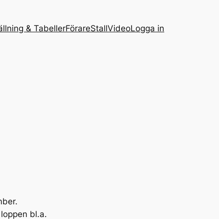
ällning & Tabeller
Förare
Stall
Video
Logga in
mber.
 loppen bl.a.