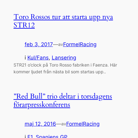
Toro Rossos tur att starta upp nya
STR12
feb 3, 2017
—
FormelRacing
av
i
Kul/Fans
, 
Lansering
STR21 o’clock på Toro Rosso fabriken i Faenza. Här
kommer ljudet från nästa bil som startas upp..
”Red Bull” trio deltar i torsdagens
förarpresskonferens
maj 12, 2016
—
FormelRacing
av
i
F1
, 
Spaniens GP