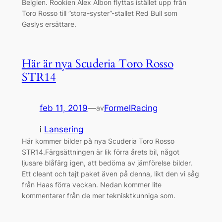
Belgien. Rookien Alex Albon flyttas istället upp från
Toro Rosso till ”stora-syster”-stallet Red Bull som
Gaslys ersättare.
Här är nya Scuderia Toro Rosso
STR14
feb 11, 2019
—
FormelRacing
av
i
Lansering
Här kommer bilder på nya Scuderia Toro Rosso
STR14.Färgsättningen är lik förra årets bil, något
ljusare blåfärg igen, att bedöma av jämförelse bilder.
Ett cleant och tajt paket även på denna, likt den vi såg
från Haas förra veckan. Nedan kommer lite
kommentarer från de mer teknisktkunniga som.