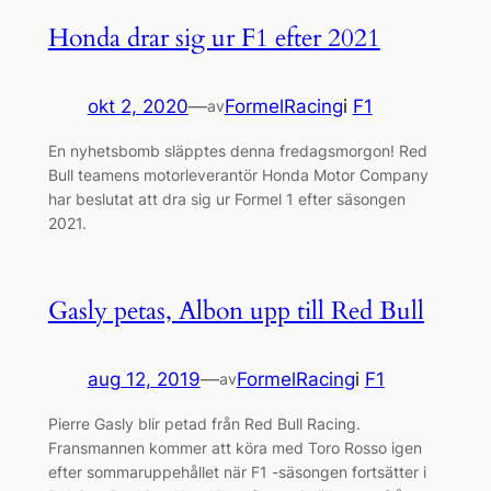
Honda drar sig ur F1 efter 2021
okt 2, 2020
—
FormelRacing
i
F1
av
En nyhetsbomb släpptes denna fredagsmorgon! Red
Bull teamens motorleverantör Honda Motor Company
har beslutat att dra sig ur Formel 1 efter säsongen
2021.
Gasly petas, Albon upp till Red Bull
aug 12, 2019
—
FormelRacing
i
F1
av
Pierre Gasly blir petad från Red Bull Racing.
Fransmannen kommer att köra med Toro Rosso igen
efter sommaruppehållet när F1 -säsongen fortsätter i