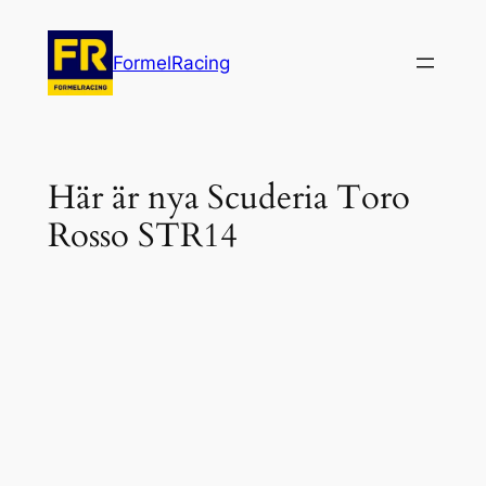
Hoppa
till
FormelRacing
innehåll
Här är nya Scuderia Toro
Rosso STR14