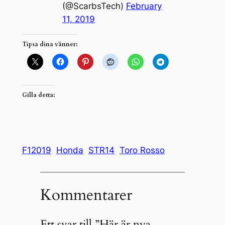
(@ScarbsTech)
February
11, 2019
Tipsa dina vänner:
Gilla detta:
F12019
Honda
STR14
Toro Rosso
Kommentarer
Ett svar till ”Här är nya