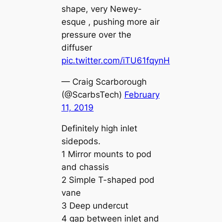
shape, very Newey-
esque , pushing more air
pressure over the
diffuser
pic.twitter.com/iTU61fqynH
— Craig Scarborough
(@ScarbsTech)
February
11, 2019
Definitely high inlet
sidepods.
1 Mirror mounts to pod
and chassis
2 Simple T-shaped pod
vane
3 Deep undercut
4 gap between inlet and