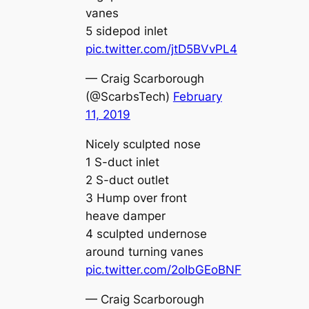
vanes
5 sidepod inlet
pic.twitter.com/jtD5BVvPL4
— Craig Scarborough
(@ScarbsTech)
February
11, 2019
Nicely sculpted nose
1 S-duct inlet
2 S-duct outlet
3 Hump over front
heave damper
4 sculpted undernose
around turning vanes
pic.twitter.com/2oIbGEoBNF
— Craig Scarborough