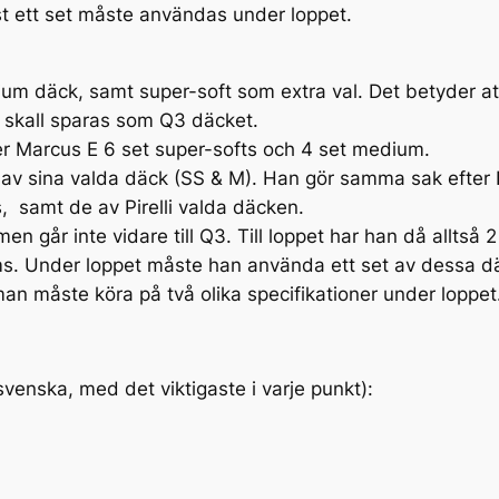
nst ett set måste användas under loppet.
 medium däck, samt super-soft som extra val. Det betyder
ft skall sparas som Q3 däcket.
ljer Marcus E 6 set super-softs och 4 set medium.
ar av sina valda däck (SS & M). Han gör samma sak efter
, samt de av Pirelli valda däcken.
en går inte vidare till Q3. Till loppet har han då alltså 2
s. Under loppet måste han använda ett set av dessa däc
man måste köra på två olika specifikationer under loppet
 svenska, med det viktigaste i varje punkt):