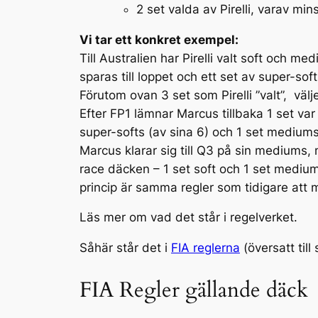
2 set valda av Pirelli, varav mi
Vi tar ett konkret exempel:
Till Australien har Pirelli valt soft och
sparas till loppet och ett set av super-so
Förutom ovan 3 set som Pirelli ”valt”, vä
Efter FP1 lämnar Marcus tillbaka 1 set v
super-softs (av sina 6) och 1 set mediums
Marcus klarar sig till Q3 på sin mediums, m
race däcken – 1 set soft och 1 set medium
princip är samma regler som tidigare att 
Läs mer om vad det står i regelverket.
Såhär står det i
FIA reglerna
(översatt till
FIA Regler gällande däck