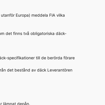
utanför Europa) meddela FIA vilka
om det finns två obligatoriska däck-
k-specifikationer till de berörda förare
e från det bestånd av däck Leverantören
ar lämnat depån.