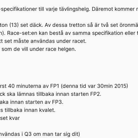
-specifikationer till varje tävlingshelg. Däremot kommer 
etton (13) set däck. Av dessa tretton så är två set öronmär
n). Race-set:en kan bestå av samma specifikation eller t
ett set måste användas under racet.
a som de vill under race helgen.
örst 40 minuterna av FP1 (denna tid var 30min 2015)
äck ska lämnas tillbaka innan starten FP2.
baka innan starten av FP3.
 tillbaka innan kvalet.
 set kvar
nvändas i Q3 om man tar sig dit)