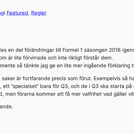
ng
i
Featured
, 
Regler
s en del förändringar till Formel 1 säsongen 2016 ige
 är lite förvirrade och inte riktigt förstår dem.
mente så tänkte jag ge en lite mer ingående förklaring ti
del saker är fortfarande precis som förut. Exempelvis så ha
 ett ”specialset” bara för Q3, och de i Q3 ska starta på
d, men förarna kommer att få mer valfrihet vad gäller vi
jande.