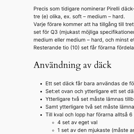
Precis som tidigare nominerar Pirelli däck
tre (e) olika, ex.
soft – medium – hard
.
Varje förare kommer att ha tillgång till tr
set för Q3 (mjukast möjliga specifikatione
medium
eller
medium – hard
, och minst 
Resterande tio (10) set får förarna fördel
Användning av däck
Ett set däck får bara användas de f
Set:et ovan och ytterligare ett set d
Ytterligare två set måste lämnas till
Samt ytterligare två set måste lämnas
Till kval och lopp har förarna alltså 6
4 set av eget val
1 set av den mjukaste (måste a