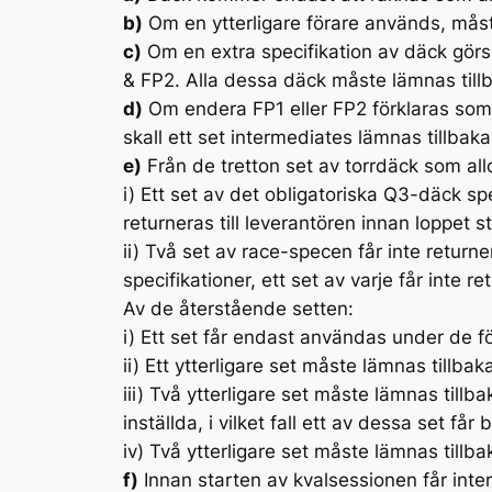
b)
Om en ytterligare förare används, måst
c)
Om en extra specifikation av däck görs t
& FP2. Alla dessa däck måste lämnas till
d)
Om endera FP1 eller FP2 förklaras som bl
skall ett set intermediates lämnas tillbaka
e)
Från de tretton set av torrdäck som allok
i)
Ett set av det obligatoriska Q3-däck spe
returneras till leverantören innan loppet st
ii)
Två set av race-specen får inte returne
specifikationer, ett set av varje får inte r
Av de återstående setten:
i)
Ett set får endast användas under de fö
ii)
Ett ytterligare set måste lämnas tillbaka
iii)
Två ytterligare set måste lämnas tillbak
inställda, i vilket fall ett av dessa set f
iv)
Två ytterligare set måste lämnas tillba
f)
Innan starten av kvalsessionen får inte