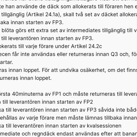
e han använde de däck som allokerats till föraren hen e
illgänglig (Artikel 24.1a), skall två set av däcket allok
baka innan starten av FP3.
öta görs ett extra set av intermediates tillgänglig till
 till leverantören innan starten av FP3.
erats till varje förare under Artikel 24.2c
cen får inte användas eller returneras innan Q3 och, för
artar.
ras innan loppet. För att undvika osäkerhet, om det finn
eturneras innan loppet.
rsta 40minuterna av FP1 och måste returneras till lever
 till leverantören innan starten av FP2
a till leverantören innan starten av FP3 såvida inte båd
år behållas av varje förare men måste lämnas tillbaka inn
ka till leverantören innan starten av kvalsessionen
rmediate och regndäck endast användas efter att banan f