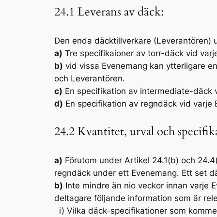
24.1 Leverans av däck:
Den enda däcktillverkare (Leverantören) u
a)
Tre specifikaioner av torr-däck vid var
b)
vid vissa Evenemang kan ytterligare en s
och Leverantören.
c)
En specifikation av intermediate-däck
d)
En specifikation av regndäck vid varj
24.2 Kvantitet, urval och specif
a)
Förutom under Artikel 24.1(b) och 24.4(d
regndäck under ett Evenemang. Ett set d
b)
Inte mindre än nio veckor innan varje
deltagare följande information som är rel
i)
Vilka däck-specifikationer som kommer 