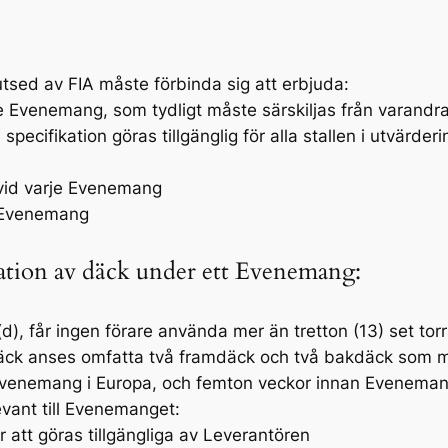
tsed av FIA måste förbinda sig att erbjuda:
je Evenemang, som tydligt måste särskiljas från varandra
pecifikation göras tillgänglig för alla stallen i utvärde
 vid varje Evenemang
e Evenemang
ikation av däck under ett Evenemang:
), får ingen förare använda mer än tretton (13) set torr
äck anses omfatta två framdäck och två bakdäck som m
 Evenemang i Europa, och femton veckor innan Eveneman
evant till Evenemanget:
att göras tillgängliga av Leverantören