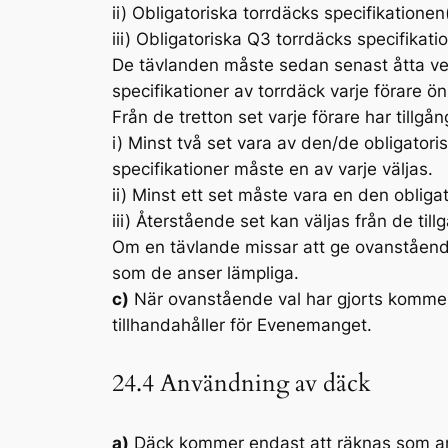
ii)
Obligatoriska torrdäcks specifikationen(/
iii)
Obligatoriska Q3 torrdäcks specifikatio
De tävlanden måste sedan senast åtta ve
specifikationer av torrdäck varje förare
Från de tretton set varje förare har tillgång
i)
Minst två set vara av den/de obligatoris
specifikationer måste en av varje väljas.
ii)
Minst ett set måste vara en den obliga
iii)
Återstående set kan väljas från de till
Om en tävlande missar att ge ovanstående 
som de anser lämpliga.
c)
När ovanstående val har gjorts kommer F
tillhandahåller för Evenemanget.
24.4 Användning av däck
a)
Däck kommer endast att räknas som anv