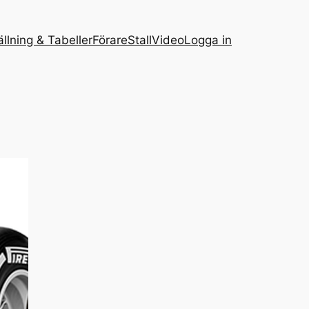
ällning & Tabeller
Förare
Stall
Video
Logga in