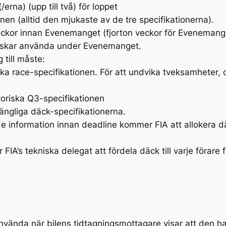
erna) (upp till två) för loppet
nen (alltid den mjukaste av de tre specifikationerna).
ckor innan Evenemanget (fjorton veckor för Evenemang 
 önskar använda under Evenemanget.
 till måste:
ka race-specifikationen. För att undvika tveksamheter, 
toriska Q3-specifikationen
gängliga däck-specifikationerna.
information innan deadline kommer FIA att allokera däc
IA’s tekniska delegat att fördela däck till varje förar
ända när bilens tidtagningsmottagare visar att den h