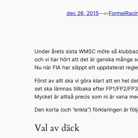
dec 26, 2015
—
FormelRaci
av
Under årets sista WMSC möte så klubbade
och vi har hört att det är ganska många som
Nu när FIA har släppt ett uppdaterat regle
Först av allt ska vi göra klart att en hel 
set ska lämnas tillbaka efter FP1/FP2/FP3,
Mycket är alltså precis som ni är vana me
Den korta (och ”enkla”) förklaringen är föl
Val av däck