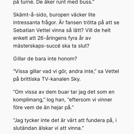
på turné. De åker runt med buss.”
Skämt-å-sido, buropen väcker lite
intressanta frågor. Är fansen trötta på att se
Sebatian Vettel vinna så lätt? Vill de helt
enkelt att 26-åringens fyra år av
mästerskaps-succé ska ta slut?
Gillar de bara inte honom?
“Vissa gillar vad vi gör, andra inte,” sa Vettel
på brittiska TV-kanalen Sky.
“Om vissa av dem buar tar jag det som en
komplimang,” log han, “eftersom vi vinner
före vem de än hejar på.”
“Jag tycker inte det är värt att fundera på, i
slutändan älskar vi att vinna.”