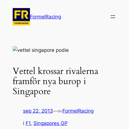
Hoppa
till
FormelRacing
innehåll
Vettel krossar rivalerna
framför nya burop i
Singapore
sep 22, 2013
—
FormelRacing
av
i
F1
, 
Singapores GP