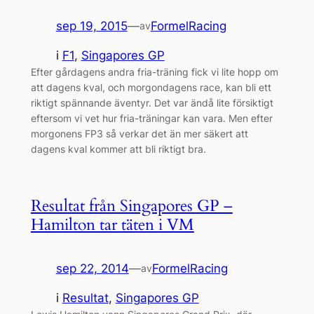
sep 19, 2015
—
FormelRacing
av
i
F1
, 
Singapores GP
Efter gårdagens andra fria-träning fick vi lite hopp om
att dagens kval, och morgondagens race, kan bli ett
riktigt spännande äventyr. Det var ändå lite försiktigt
eftersom vi vet hur fria-träningar kan vara. Men efter
morgonens FP3 så verkar det än mer säkert att
dagens kval kommer att bli riktigt bra.
Resultat från Singapores GP –
Hamilton tar täten i VM
sep 22, 2014
—
FormelRacing
av
i
Resultat
, 
Singapores GP