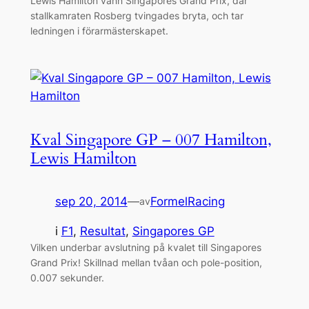
Lewis Hamilton vann Singapores Grand Prix, där
stallkamraten Rosberg tvingades bryta, och tar
ledningen i förarmästerskapet.
Kval Singapore GP – 007 Hamilton,
Lewis Hamilton
sep 20, 2014
—
FormelRacing
av
i
F1
, 
Resultat
, 
Singapores GP
Vilken underbar avslutning på kvalet till ‪Singapores
Grand Prix‬! Skillnad mellan tvåan och pole-position,
0.007 sekunder.