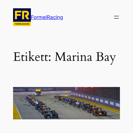
Hoppa
till
FormelRacing
innehåll
Etikett:
Marina Bay