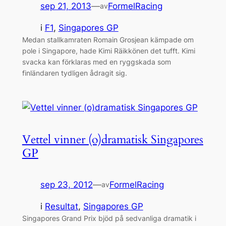
sep 21, 2013
—
FormelRacing
av
i
F1
, 
Singapores GP
Medan stallkamraten Romain Grosjean kämpade om
pole i Singapore, hade Kimi Räikkönen det tufft. Kimi
svacka kan förklaras med en ryggskada som
finländaren tydligen ådragit sig.
Vettel vinner (o)dramatisk Singapores
GP
sep 23, 2012
—
FormelRacing
av
i
Resultat
, 
Singapores GP
Singapores Grand Prix bjöd på sedvanliga dramatik i