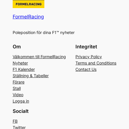
FormelRacing
Poleposition för dina F1™ nyheter
Om
Integritet
Välkommen till FormelRacing
Privacy Policy
Nyheter
Terms and Conditions
F1 Kalender
Contact Us
Ställning & Tabeller
Förare
Stall
Video
Logga in
Socialt
FB
Twitter