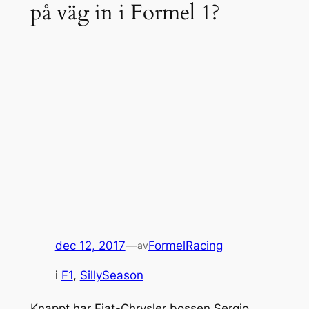
på väg in i Formel 1?
dec 12, 2017
—
FormelRacing
av
i
F1
, 
SillySeason
Knappt har Fiat-Chrysler bossen Sergio