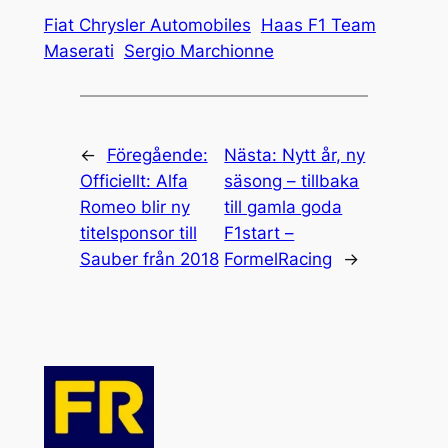
Fiat Chrysler Automobiles
Haas F1 Team
Maserati
Sergio Marchionne
←
Föregående:
Nästa:
Nytt år, ny
Officiellt: Alfa
säsong – tillbaka
Romeo blir ny
till gamla goda
titelsponsor till
F1start –
Sauber från 2018
FormelRacing
→