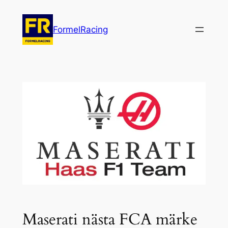
Hoppa
till
FormelRacing
innehåll
Maserati nästa FCA märke