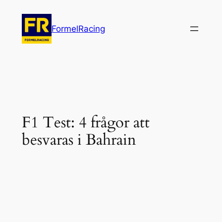
Hoppa
till
FormelRacing
innehåll
F1 Test: 4 frågor att
besvaras i Bahrain