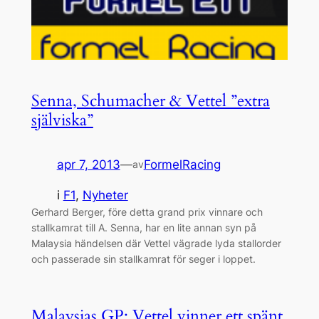
Senna, Schumacher & Vettel ”extra
själviska”
apr 7, 2013
—
FormelRacing
av
i
F1
, 
Nyheter
Gerhard Berger, före detta grand prix vinnare och
stallkamrat till A. Senna, har en lite annan syn på
Malaysia händelsen där Vettel vägrade lyda stallorder
och passerade sin stallkamrat för seger i loppet.
Malaysias GP: Vettel vinner ett spänt