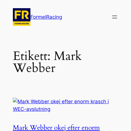
Hoppa
till
FormelRacing
innehåll
Etikett:
Mark
Webber
Mark Webber okej efter enorm