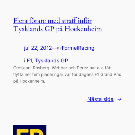
Flera förare med straff inför
Tysklands GP på Hockenheim
jul 22, 2012
—
FormelRacing
av
i
F1
, 
Tysklands GP
Grosjean, Rosberg, Webber och Perez har alla fått
flytta ner fem placeringar var för dagens F1 Grand Prix
på Hockenheim.
Nästa sida
→