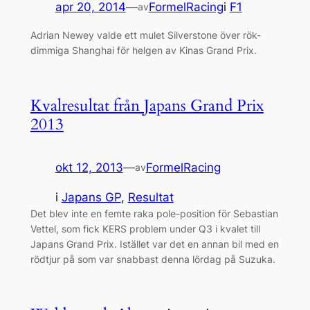
apr 20, 2014
—
FormelRacing
i
F1
av
Adrian Newey valde ett mulet Silverstone över rök-
dimmiga Shanghai för helgen av Kinas Grand Prix.
Kvalresultat från Japans Grand Prix
2013
okt 12, 2013
—
FormelRacing
av
i
Japans GP
, 
Resultat
Det blev inte en femte raka pole-position för Sebastian
Vettel, som fick KERS problem under Q3 i kvalet till
Japans Grand Prix. Istället var det en annan bil med en
rödtjur på som var snabbast denna lördag på Suzuka.