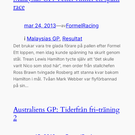
race
mar 24, 2013
—
FormelRacing
av
i
Malaysias GP
, 
Resultat
Det brukar vara tre glada förare på pallen efter Formel
Ett loppen, men idag kunde spänning ha skurit genom
stål. Trean Lewis Hamilton tycte själv att ”det skulle
varit Nico som stod här”, men order från stallchefen
Ross Brawn tvingade Rosberg att stanna kvar bakom
Hamilton i mål. Tvåan Mark Webber var flyförbannad
på sin…
Australiens GP: Tiderfrån fri-träning
2