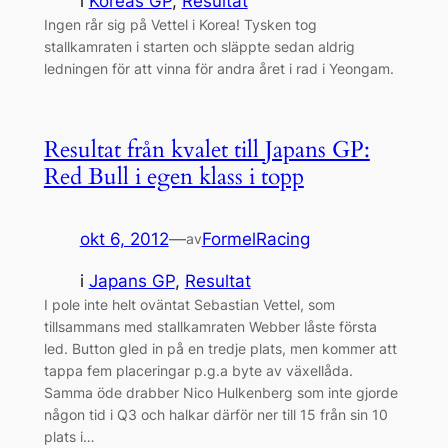
i
Koreas GP
, 
Resultat
Ingen rår sig på Vettel i Korea! Tysken tog
stallkamraten i starten och släppte sedan aldrig
ledningen för att vinna för andra året i rad i Yeongam.
Resultat från kvalet till Japans GP:
Red Bull i egen klass i topp
okt 6, 2012
—
FormelRacing
av
i
Japans GP
, 
Resultat
I pole inte helt oväntat Sebastian Vettel, som
tillsammans med stallkamraten Webber låste första
led. Button gled in på en tredje plats, men kommer att
tappa fem placeringar p.g.a byte av växellåda.
Samma öde drabber Nico Hulkenberg som inte gjorde
någon tid i Q3 och halkar därför ner till 15 från sin 10
plats i…