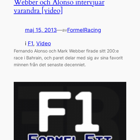
Webber och Alonso intervjuar
varandra [video]
maj 15, 2013
—
FormelRacing
av
i
F1
, 
Video
Fernando Alonso och Mark Webber firade sitt 200:e
race i Bahrain, och paret delar med sig av sina favorit
minnen från det senaste decenniet.