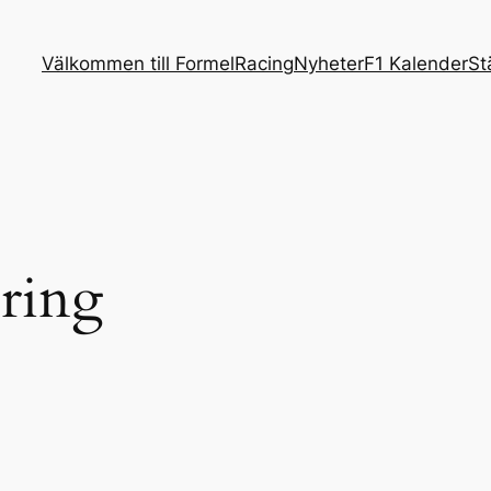
Välkommen till FormelRacing
Nyheter
F1 Kalender
St
ering