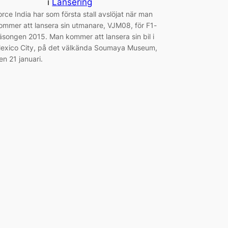
i
Lansering
orce India har som första stall avslöjat när man
ommer att lansera sin utmanare, VJM08, för F1-
äsongen 2015. Man kommer att lansera sin bil i
exico City, på det välkända Soumaya Museum,
en 21 januari.