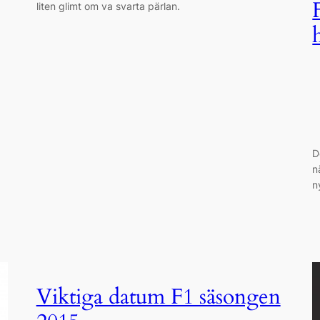
liten glimt om va svarta pärlan.
D
n
n
Viktiga datum F1 säsongen