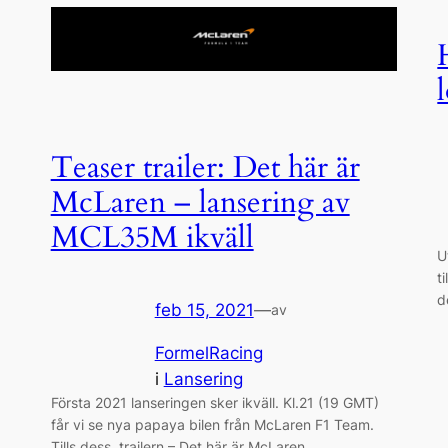
Teaser trailer: Det här är
McLaren – lansering av
MCL35M ikväll
U
t
a
d
feb 15, 2021
—
av
,
FormelRacing
i
Lansering
Första 2021 lanseringen sker ikväll. Kl.21 (19 GMT)
får vi se nya papaya bilen från McLaren F1 Team.
Tills dess, trailern – Det här är McLaren