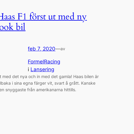
Haas F1 först ut med ny
look bil
feb 7, 2020
—
av
FormelRacing
i
Lansering
t med det nya och in med det gamla! Haas bilen är
illbaka i sina egna färger vit, svart å grått. Kanske
en snyggaste från amerikanarna hittills.