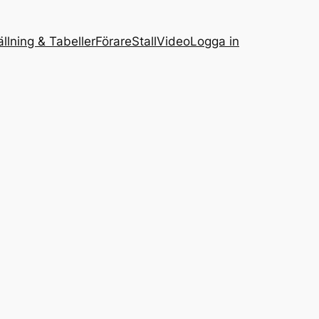
ällning & Tabeller
Förare
Stall
Video
Logga in