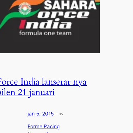
Force India lanserar nya
bilen 21 januari
jan 5, 2015
—
av
FormelRacing