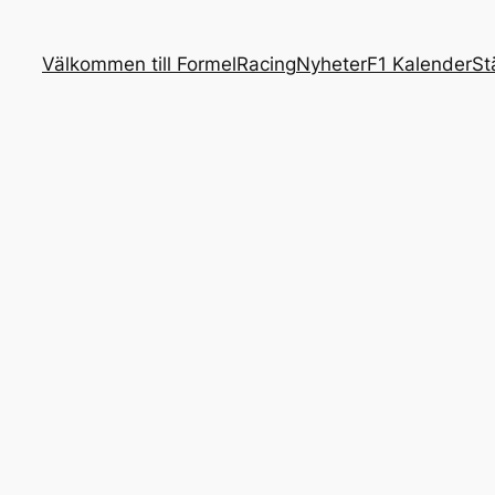
Välkommen till FormelRacing
Nyheter
F1 Kalender
St