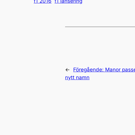
f1 2016
f1 lansering
←
Föregående:
Manor passe
nytt namn