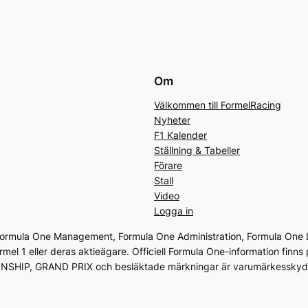
Om
Välkommen till FormelRacing
Nyheter
F1 Kalender
Ställning & Tabeller
Förare
Stall
Video
Logga in
 Formula One Management, Formula One Administration, Formula One L
ormel 1 eller deras aktieägare. Officiell Formula One-information f
P, GRAND PRIX och besläktade märkningar är varumärkesskyddad