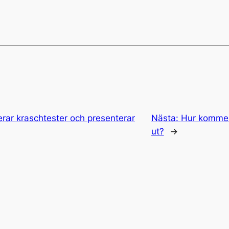
rar kraschtester och presenterar
Nästa:
Hur kommer 
ut?
→