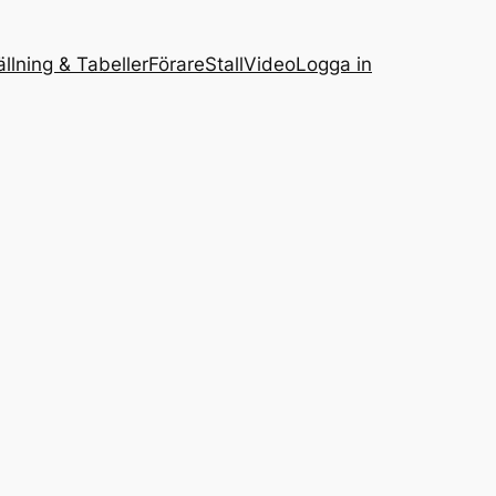
ällning & Tabeller
Förare
Stall
Video
Logga in