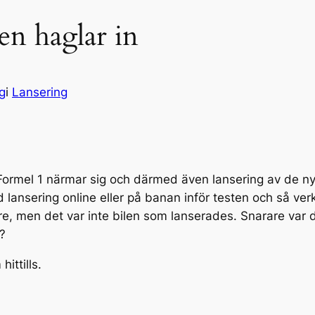
en haglar in
g
i
Lansering
i Formel 1 närmar sig och därmed även lansering av de ny
lansering online eller på banan inför testen och så verka
re, men det var inte bilen som lanserades. Snarare var 
?
ittills.