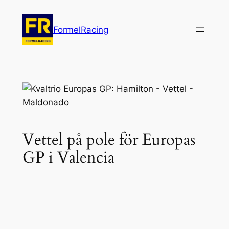
Hoppa
till
FormelRacing
innehåll
Vettel på pole för Europas
GP i Valencia