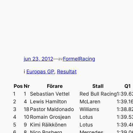
jun 23, 2012
—
FormelRacing
av
i
Europas GP
, 
Resultat
Pos
Nr
Förare
Stall
Q1
1
1
Sebastian Vettel
Red Bull Racing
1:39.6
2
4
Lewis Hamilton
McLaren
1:39.1
3
18
Pastor Maldonado
Williams
1:38.8
4
10
Romain Grosjean
Lotus
1:39.5
5
9
Kimi Räikkönen
Lotus
1:39.4
6
8
Nico Rosberg
Mercedes
1:39.0