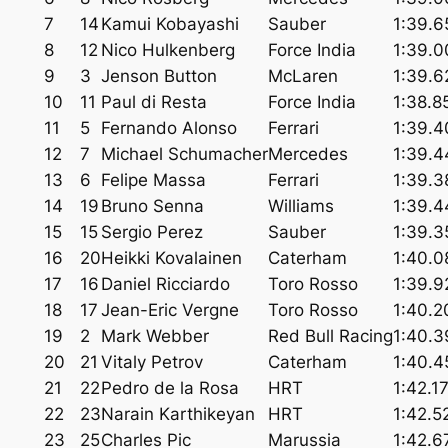
7
14
Kamui Kobayashi
Sauber
1:39.6
8
12
Nico Hulkenberg
Force India
1:39.0
9
3
Jenson Button
McLaren
1:39.6
10
11
Paul di Resta
Force India
1:38.8
11
5
Fernando Alonso
Ferrari
1:39.4
12
7
Michael Schumacher
Mercedes
1:39.4
13
6
Felipe Massa
Ferrari
1:39.3
14
19
Bruno Senna
Williams
1:39.4
15
15
Sergio Perez
Sauber
1:39.3
16
20
Heikki Kovalainen
Caterham
1:40.0
17
16
Daniel Ricciardo
Toro Rosso
1:39.9
18
17
Jean-Eric Vergne
Toro Rosso
1:40.2
19
2
Mark Webber
Red Bull Racing
1:40.3
20
21
Vitaly Petrov
Caterham
1:40.4
21
22
Pedro de la Rosa
HRT
1:42.1
22
23
Narain Karthikeyan
HRT
1:42.5
23
25
Charles Pic
Marussia
1:42.6