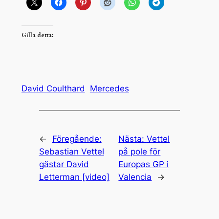
Gilla detta:
David Coulthard
Mercedes
←
Föregående:
Nästa:
Vettel
Sebastian Vettel
på pole för
gästar David
Europas GP i
Letterman [video]
Valencia
→