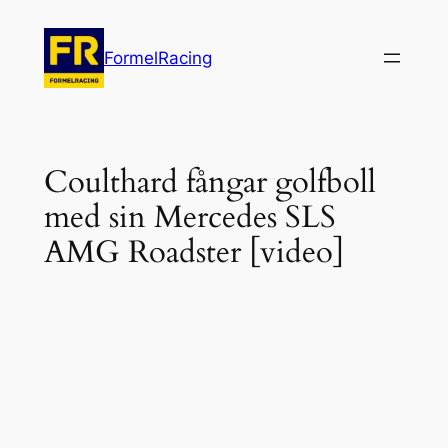
Hoppa
till
FormelRacing
innehåll
Coulthard fångar golfboll
med sin Mercedes SLS
AMG Roadster [video]