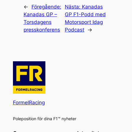
←
Föregående:
Nästa:
Kanadas
Kanadas GP –
GP F1-Podd med
Torsdagens
Motorsport Idag
presskonferens
Podcast
→
FormelRacing
Poleposition för dina F1™ nyheter