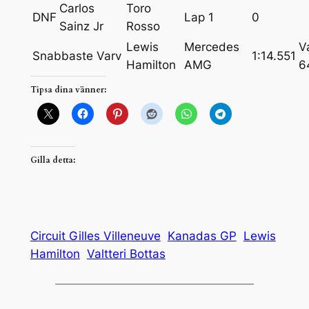
Carlos
Toro
DNF
Lap 1
0
Sainz Jr
Rosso
Lewis
Mercedes
V
Snabbaste Varv
1:14.551
Hamilton
AMG
6
Tipsa dina vänner:
Gilla detta:
Circuit Gilles Villeneuve
Kanadas GP
Lewis
Hamilton
Valtteri Bottas