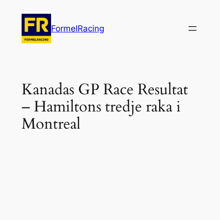
Hoppa
till
FormelRacing
innehåll
Kanadas GP Race Resultat
– Hamiltons tredje raka i
Montreal