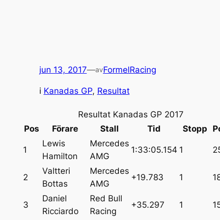
jun 13, 2017
—
FormelRacing
av
i
Kanadas GP
, 
Resultat
Resultat Kanadas GP 2017
Pos
Förare
Stall
Tid
Stopp
P
Lewis
Mercedes
1
1:33:05.154
1
2
Hamilton
AMG
Valtteri
Mercedes
2
+19.783
1
1
Bottas
AMG
Daniel
Red Bull
3
+35.297
1
1
Ricciardo
Racing