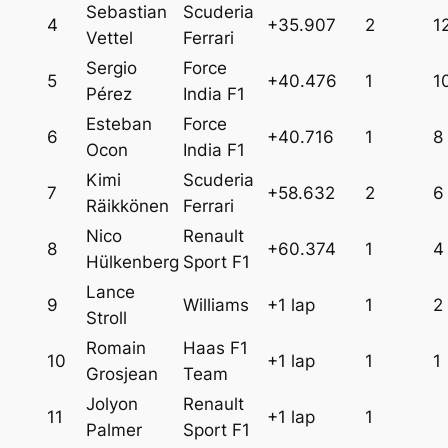
Sebastian
Scuderia
4
+35.907
2
1
Vettel
Ferrari
Sergio
Force
5
+40.476
1
1
Pérez
India F1
Esteban
Force
6
+40.716
1
8
Ocon
India F1
Kimi
Scuderia
7
+58.632
2
6
Räikkönen
Ferrari
Nico
Renault
8
+60.374
1
4
Hülkenberg
Sport F1
Lance
9
Williams
+1 lap
1
2
Stroll
Romain
Haas F1
10
+1 lap
1
1
Grosjean
Team
Jolyon
Renault
11
+1 lap
1
Palmer
Sport F1