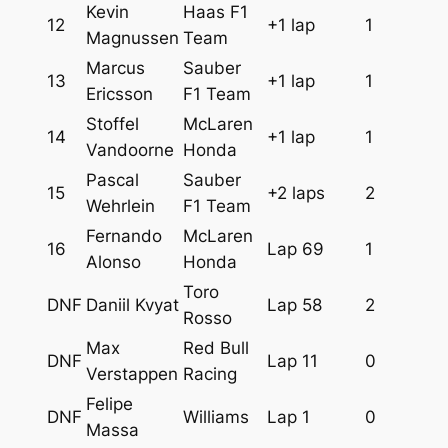
Kevin
Haas F1
12
+1 lap
1
Magnussen
Team
Marcus
Sauber
13
+1 lap
1
Ericsson
F1 Team
Stoffel
McLaren
14
+1 lap
1
Vandoorne
Honda
Pascal
Sauber
15
+2 laps
2
Wehrlein
F1 Team
Fernando
McLaren
16
Lap 69
1
Alonso
Honda
Toro
DNF
Daniil Kvyat
Lap 58
2
Rosso
Max
Red Bull
DNF
Lap 11
0
Verstappen
Racing
Felipe
DNF
Williams
Lap 1
0
Massa