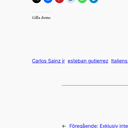
Gilla detta:
Carlos Sainz jr
esteban gutierrez
Italien
←
Föregående:
Exklusiv in