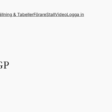
ällning & Tabeller
Förare
Stall
Video
Logga in
 GP