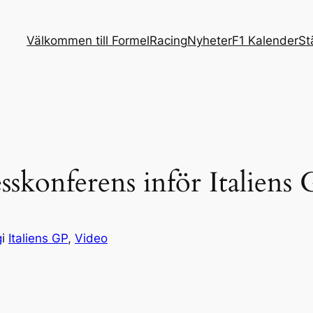
Välkommen till FormelRacing
Nyheter
F1 Kalender
St
sskonferens inför Italiens
g
i
Italiens GP
, 
Video