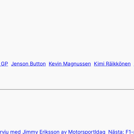
s GP
Jenson Button
Kevin Magnussen
Kimi Räikkönen
tervju med Jimmy Eriksson av MotorsportIdag
Nästa:
F1-