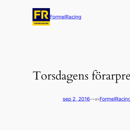
Hoppa
till
FormelRacing
innehåll
Torsdagens förarpre
sep 2, 2016
—
FormelRacin
av