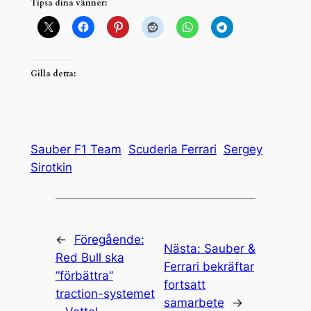
Tipsa dina vänner:
Gilla detta:
Sauber F1 Team
Scuderia Ferrari
Sergey
Sirotkin
←
Föregående:
Nästa:
Sauber &
Red Bull ska
Ferrari bekräftar
”förbättra”
fortsatt
traction-systemet
samarbete
→