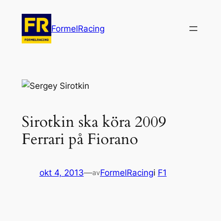
Hoppa
till
FormelRacing
innehåll
Sirotkin ska köra 2009
Ferrari på Fiorano
okt 4, 2013
—
FormelRacing
i
F1
av