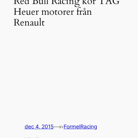
Red Bull Racing kör TAG
Heuer motorer från
Renault
dec 4, 2015
—
FormelRacing
av