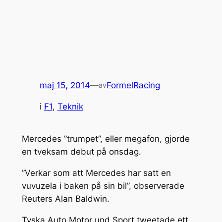
maj 15, 2014
—
FormelRacing
av
i
F1
, 
Teknik
Mercedes ”trumpet”, eller megafon, gjorde
en tveksam debut på onsdag.
”Verkar som att Mercedes har satt en
vuvuzela i baken på sin bil”, observerade
Reuters Alan Baldwin.
Tyska Auto Motor und Sport tweetade ett