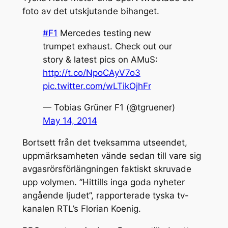
foto av det utskjutande bihanget.
#F1
Mercedes testing new
trumpet exhaust. Check out our
story & latest pics on AMuS:
http://t.co/NpoCAyV7o3
pic.twitter.com/wLTikOjhFr
— Tobias Grüner F1 (@tgruener)
May 14, 2014
Bortsett från det tveksamma utseendet,
uppmärksamheten vände sedan till vare sig
avgasrörsförlängningen faktiskt skruvade
upp volymen. ”Hittills inga goda nyheter
angående ljudet”, rapporterade tyska tv-
kanalen RTL’s Florian Koenig.