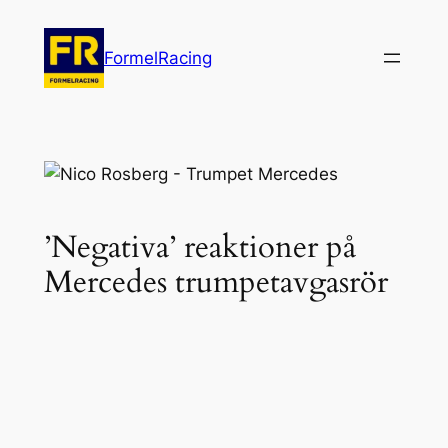
Hoppa
till
FormelRacing
innehåll
’Negativa’ reaktioner på
Mercedes trumpetavgasrör