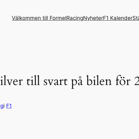
Välkommen till FormelRacing
Nyheter
F1 Kalender
St
ver till svart på bilen för 
ng
i
F1