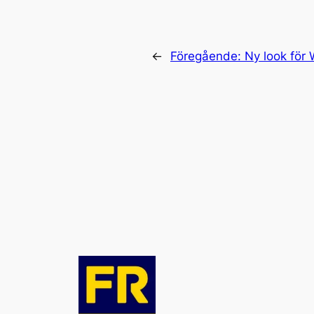
←
Föregående:
Ny look för 