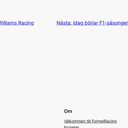
Williams Racing
Nästa:
Idag börjar F1-säsonge
Om
Välkommen till FormelRacing
Nyheter