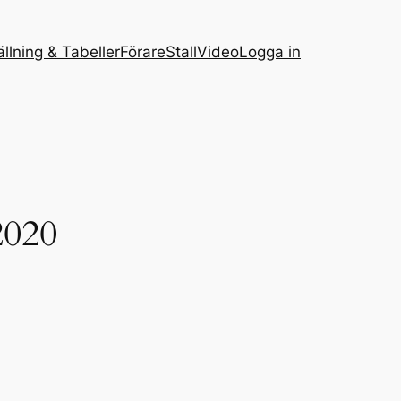
ällning & Tabeller
Förare
Stall
Video
Logga in
2020