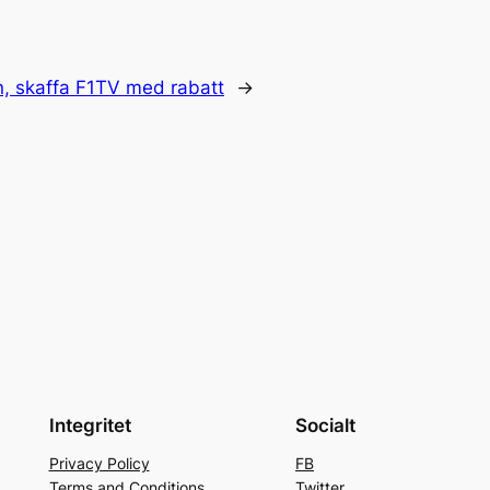
n, skaffa F1TV med rabatt
→
Integritet
Socialt
Privacy Policy
FB
Terms and Conditions
Twitter