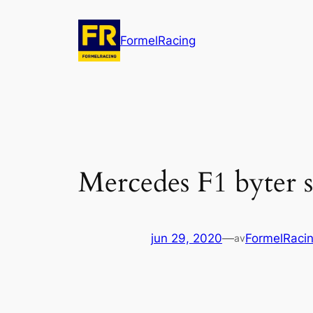
Hoppa
till
FormelRacing
innehåll
Mercedes F1 byter sil
jun 29, 2020
—
FormelRaci
av