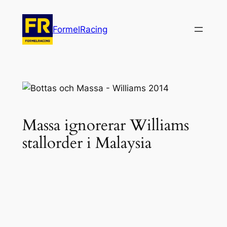
Hoppa
till
FormelRacing
innehåll
Massa ignorerar Williams
stallorder i Malaysia