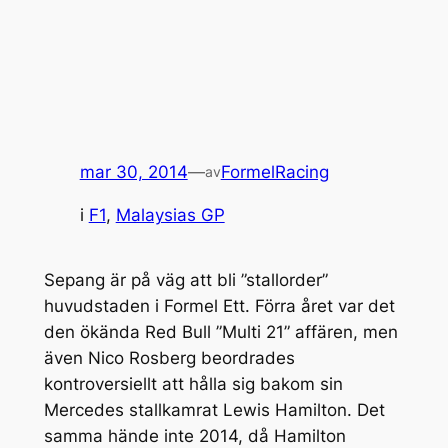
mar 30, 2014
—
FormelRacing
av
i
F1
, 
Malaysias GP
Sepang är på väg att bli ”stallorder”
huvudstaden i Formel Ett. Förra året var det
den ökända Red Bull ”Multi 21” affären, men
även Nico Rosberg beordrades
kontroversiellt att hålla sig bakom sin
Mercedes stallkamrat Lewis Hamilton. Det
samma hände inte 2014, då Hamilton