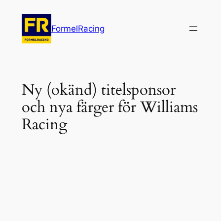
Hoppa
till
FormelRacing
innehåll
Ny (okänd) titelsponsor
och nya färger för Williams
Racing