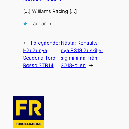
[…] Williams Racing […]
Laddar in …
←
Föregående:
Nästa:
Renaults
Här är nya
nya RS19 är skiljer
Scuderia Toro
sig minimal från
Rosso STR14
2018-bilen
→