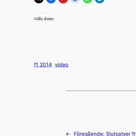
Gilla detta:
f1 2014
video
←
Föregående:
Slutsatser f