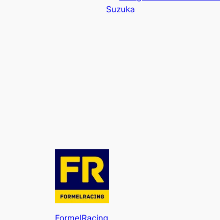
Suzuka
FormelRacing