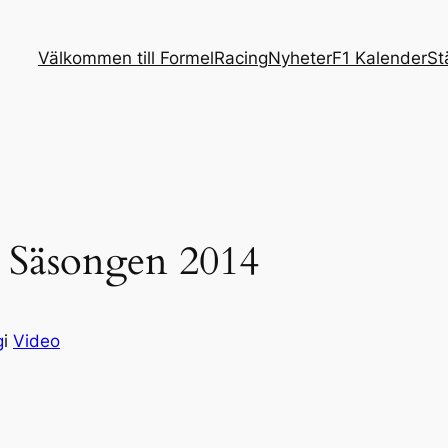
Välkommen till FormelRacing
Nyheter
F1 Kalender
St
 1 Säsongen 2014
g
i
Video