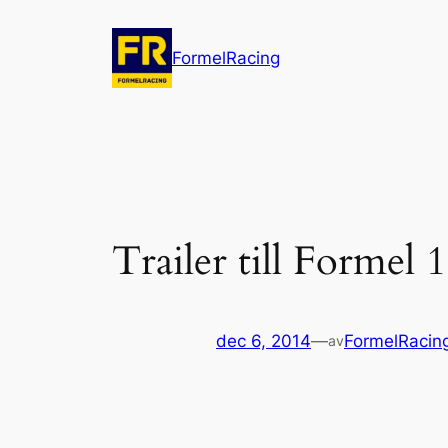
Hoppa
till
FormelRacing
innehåll
Trailer till Formel
dec 6, 2014
—
FormelRacin
av