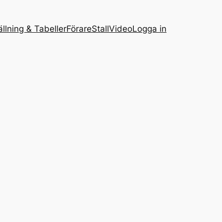
ällning & Tabeller
Förare
Stall
Video
Logga in