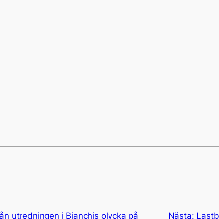
rån utredningen i Bianchis olycka på
Nästa:
Lastb