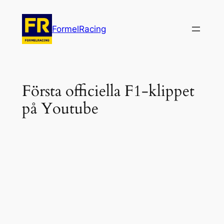
Hoppa
till
FormelRacing
innehåll
Första officiella F1-klippet
på Youtube