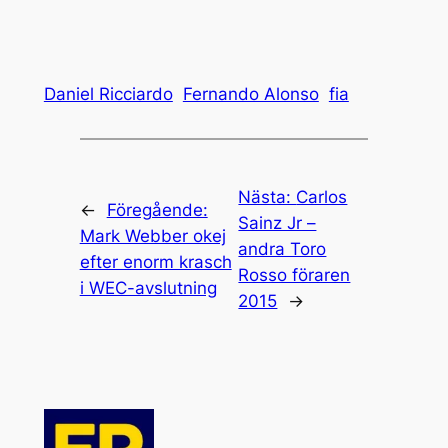
Daniel Ricciardo
Fernando Alonso
fia
Nästa:
Carlos
←
Föregående:
Sainz Jr –
Mark Webber okej
andra Toro
efter enorm krasch
Rosso föraren
i WEC-avslutning
2015
→