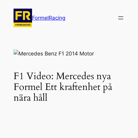
Hoppa
till
FormelRacing
innehåll
F1 Video: Mercedes nya
Formel Ett kraftenhet på
nära håll