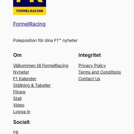
FormelRacing
Poleposition för dina F1™ nyheter
Om
Integritet
Välkommen till FormelRacing
Privacy Policy
Nyheter
Terms and Conditions
F1 Kalender
Contact Us
Ställning & Tabeller
Förare
Stall
Video
Logga in
Socialt
FB