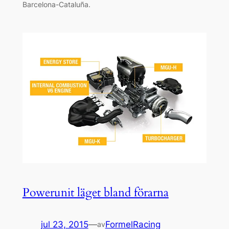
Barcelona-Cataluña.
Powerunit läget bland förarna
jul 23, 2015
—
FormelRacing
av