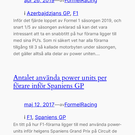
apr 26, 2019
—
FormelRacing
av
i
Azerbajdzjans GP
, 
F1
Inför det fjärde loppet av Formel 1 säsongen 2019, och
snart 1/5 av säsongen avklarad så kan det vara
intressant att ta en snabbtitt på hur förarna ligger till
med sina PU’s. Som ni säkert vet har alla förarna
tillgång till 3 så kallade motorbyten under säsongen,
det gäller alltså alla delar av power uniten.…
Antalet använda power units per
förare inför Spaniens GP
maj 12, 2017
—
FormelRacing
av
i
F1
, 
Spaniens GP
En titt på hur F1-förarna ligger till med använda power-
units inför helgens Spaniens Grand Prix på Circuit de