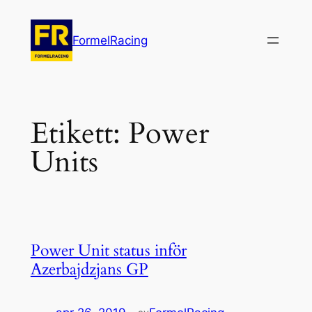
Hoppa
till
FormelRacing
innehåll
Etikett:
Power
Units
Power Unit status inför
Azerbajdzjans GP