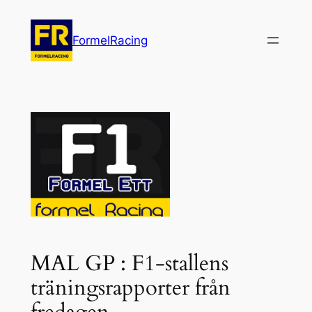
Hoppa
till
FormelRacing
innehåll
MAL GP : F1-stallens
träningsrapporter från
fredagen