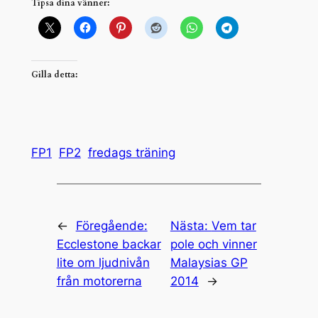
Tipsa dina vänner:
Gilla detta:
FP1
FP2
fredags träning
←
Föregående:
Nästa:
Vem tar
Ecclestone backar
pole och vinner
lite om ljudnivån
Malaysias GP
från motorerna
2014
→