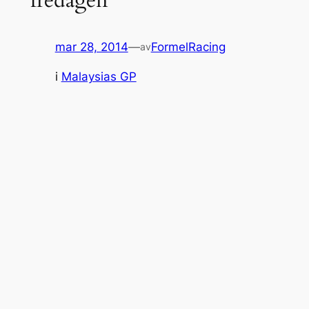
mar 28, 2014
—
FormelRacing
av
i
Malaysias GP