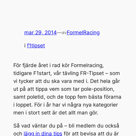
mar 29, 2014
—
FormelRacing
av
i
f1tipset
För fjärde året i rad kör Formelracing,
tidigare F1start, vår tävling FR-Tipset – som
vi tycker att du ska vara med i. Det hela går
ut på att tippa vem som tar pole-position,
samt poletid, och de topp fem bästa förarna
i loppet. För i år har vi några nya kategorier
men i stort sett är det allt man gör.
Så vad väntar du på – bli medlem du också
och
lägg in dina tips
för att bevisa att du är