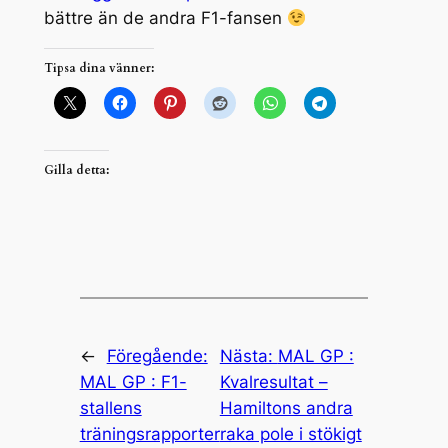
bättre än de andra F1-fansen
Tipsa dina vänner:
Gilla detta:
←
Föregående:
Nästa:
MAL GP :
MAL GP : F1-
Kvalresultat –
stallens
Hamiltons andra
träningsrapporter
raka pole i stökigt