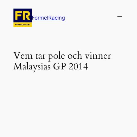
Hoppa
till
FormelRacing
innehåll
Vem tar pole och vinner
Malaysias GP 2014