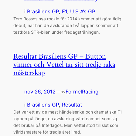
i
Brasiliens GP
, 
F1
, 
U.S.A’s GP
Toro Rossos nya rookie för 2014 kommer att göra tidig
debut, när han de avslutande två loppen kommer att
testköra STR-bilen under fredagsträningen.
Resultat Brasiliens GP – Button
vinner och Vettel tar sitt tredje raka
mästerskap
nov 26, 2012
—
FormelRacing
av
i
Brasiliens GP
, 
Resultat
Det var ett av de mest händelserika och dramatiska F1
loppen på länge, en avslutning värd namnet som sig
det brukar på Interlagos. Men Vettel stod till slut som
världsmästare för tredje året i rad.