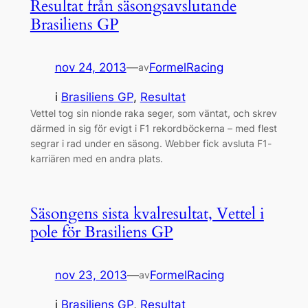
Resultat från säsongsavslutande
Brasiliens GP
nov 24, 2013
—
FormelRacing
av
i
Brasiliens GP
, 
Resultat
Vettel tog sin nionde raka seger, som väntat, och skrev
därmed in sig för evigt i F1 rekordböckerna – med flest
segrar i rad under en säsong. Webber fick avsluta F1-
karriären med en andra plats.
Säsongens sista kvalresultat, Vettel i
pole för Brasiliens GP
nov 23, 2013
—
FormelRacing
av
i
Brasiliens GP
, 
Resultat