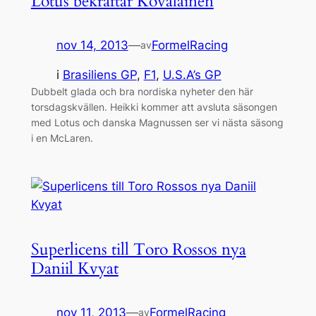
Lotus bekräftar Kovalainen
nov 14, 2013
—
FormelRacing
av
i
Brasiliens GP
, 
F1
, 
U.S.A’s GP
Dubbelt glada och bra nordiska nyheter den här
torsdagskvällen. Heikki kommer att avsluta säsongen
med Lotus och danska Magnussen ser vi nästa säsong
i en McLaren.
Superlicens till Toro Rossos nya
Daniil Kvyat
nov 11, 2013
—
FormelRacing
av