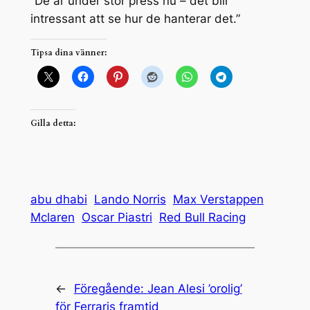
”De är under stor press nu – det blir
intressant att se hur de hanterar det.”
Tipsa dina vänner:
Gilla detta:
abu dhabi
Lando Norris
Max Verstappen
Mclaren
Oscar Piastri
Red Bull Racing
←
Föregående:
Jean Alesi ’orolig’
för Ferraris framtid