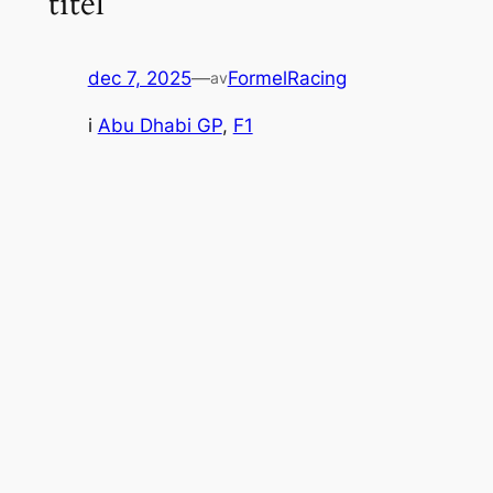
titel
dec 7, 2025
—
FormelRacing
av
i
Abu Dhabi GP
, 
F1