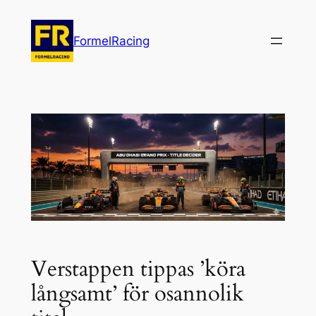
Hoppa
till
FormelRacing
innehåll
Verstappen tippas ’köra
långsamt’ för osannolik