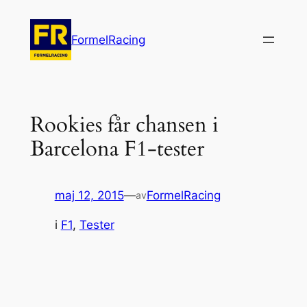
Hoppa
till
FormelRacing
innehåll
Rookies får chansen i
Barcelona F1-tester
maj 12, 2015
—
FormelRacing
av
i
F1
, 
Tester