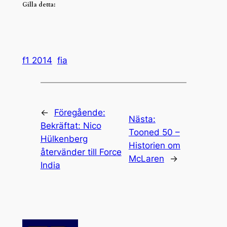
Gilla detta:
f1 2014
fia
←
Föregående:
Nästa:
Bekräftat: Nico
Tooned 50 –
Hülkenberg
Historien om
återvänder till Force
McLaren
→
India