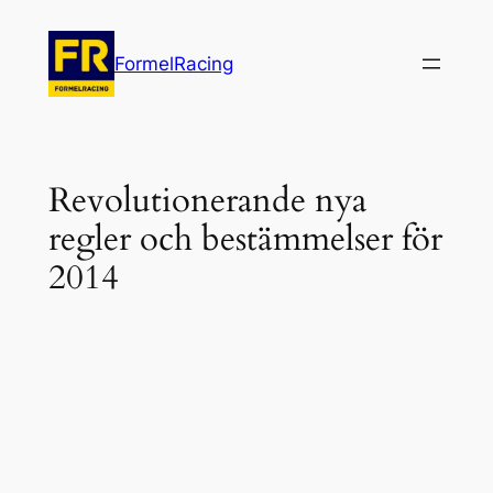
Hoppa
till
FormelRacing
innehåll
Revolutionerande nya
regler och bestämmelser för
2014