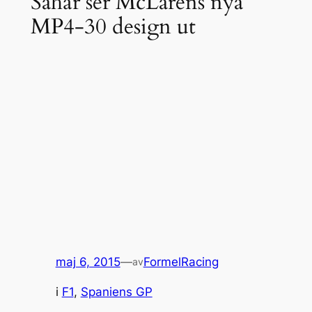
Såhär ser McLarens nya
MP4-30 design ut
maj 6, 2015
—
FormelRacing
av
i
F1
, 
Spaniens GP