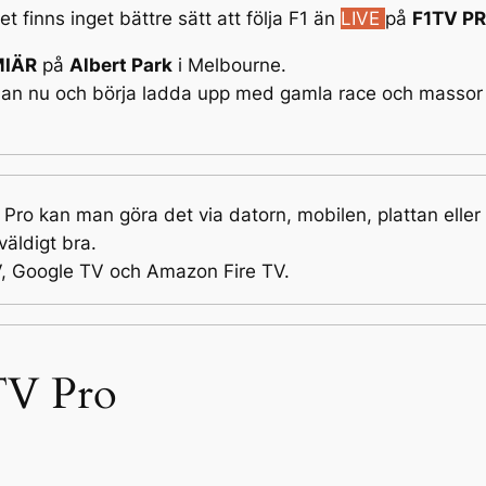
 finns inget bättre sätt att följa F1 än
LIVE
på
F1TV P
MIÄR
på
Albert Park
i Melbourne.
an nu och börja ladda upp med gamla race och massor 
V Pro kan man göra det via datorn, mobilen, plattan elle
väldigt bra.
V, Google TV och Amazon Fire TV.
TV Pro