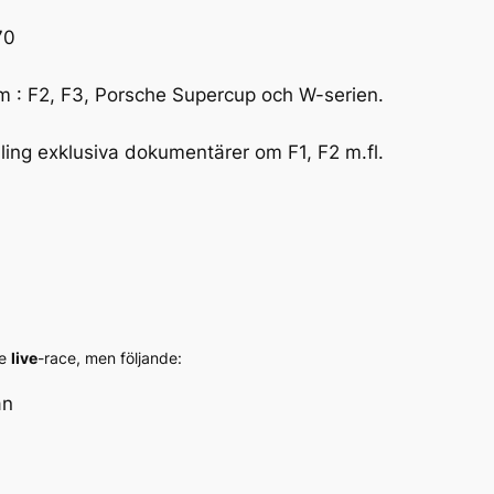
70
 : F2, F3, Porsche Supercup och W-serien.
ing exklusiva dokumentärer om F1, F2 m.fl.
te
live
-race, men följande:
an