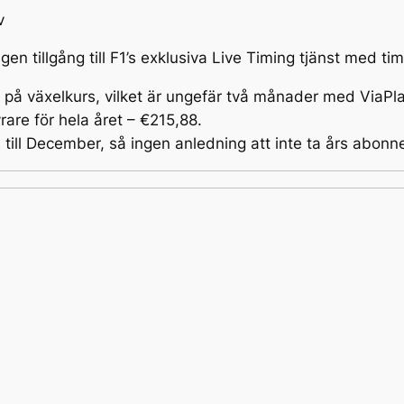
v
tillgång till F1’s exklusiva
Live Timing
tjänst med tim
på växelkurs, vilket är ungefär två månader med ViaPlay
are för hela året – €215,88.
till December, så ingen anledning att inte ta års abo