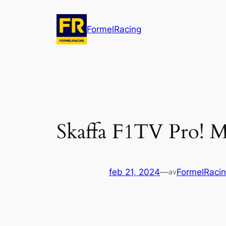
Hoppa
till
FormelRacing
innehåll
Skaffa F1TV Pro! Mi
feb 21, 2024
—
FormelRaci
av