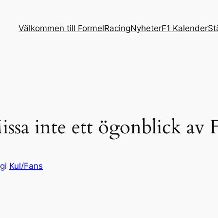
Välkommen till FormelRacing
Nyheter
F1 Kalender
St
ssa inte ett ögonblick av
ng
i
Kul/Fans