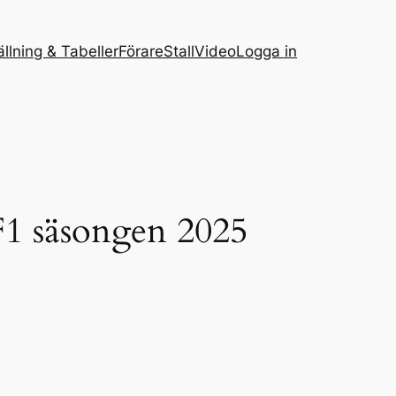
ällning & Tabeller
Förare
Stall
Video
Logga in
 F1 säsongen 2025