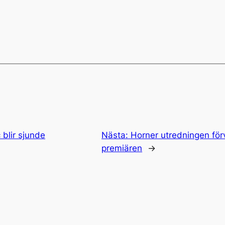
blir sjunde
Nästa:
Horner utredningen förv
premiären
→