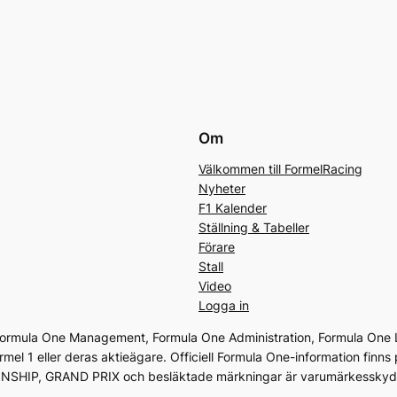
Om
Välkommen till FormelRacing
Nyheter
F1 Kalender
Ställning & Tabeller
Förare
Stall
Video
Logga in
 Formula One Management, Formula One Administration, Formula One L
ormel 1 eller deras aktieägare. Officiell Formula One-information f
P, GRAND PRIX och besläktade märkningar är varumärkesskyddad