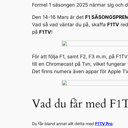
Formel 1 säsongen 2025 närmar sig och det
Den 14-16 Mars är det
F1 SÄSONGSPRE
Vad så vad väntar du på, skaffa
F1TV
red
på
F1TV
!
För att följa F1, samt F2, F3 m.m, på F1T
till en Chromecast på Tvn, vilket fungerar 
Det finns numera även appar för Apple T
Vad du får med F1
Du får bland annat allt detta med
F1TV Pro
: