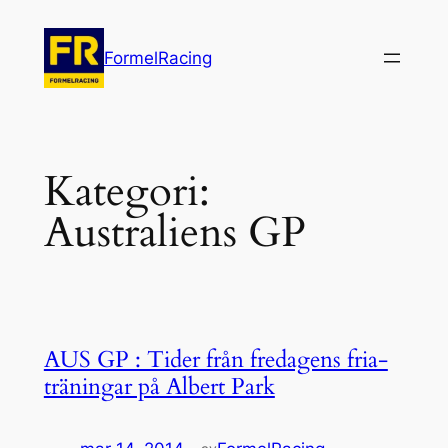
Hoppa
till
FormelRacing
innehåll
Kategori:
Australiens GP
AUS GP : Tider från fredagens fria-
träningar på Albert Park