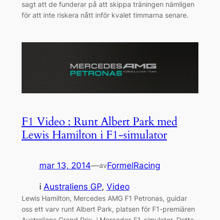
sagt att de funderar på att skippa träningen nämligen
för att inte riskera nått inför kvalet timmarna senare.
F1 Video : Runt Albert Park med
Lewis Hamilton i F1-simulator
mar 13, 2014
—
FormelRacing
av
i
Australiens GP
, 
Video
Lewis Hamilton, Mercedes AMG F1 Petronas, guidar
oss ett varv runt Albert Park, platsen för F1-premiären
Australiens Grand Prix, i Mercedes F1-simulator. Detta