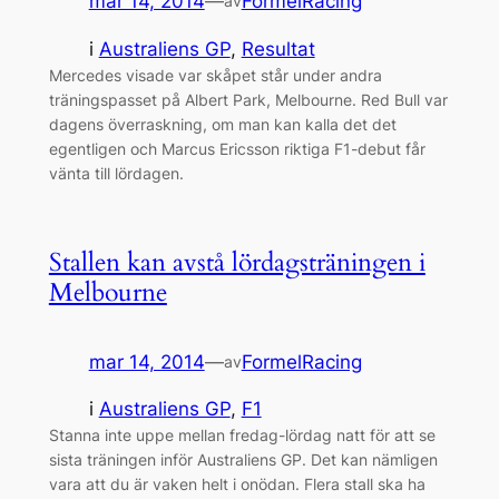
mar 14, 2014
—
FormelRacing
av
i
Australiens GP
, 
Resultat
Mercedes visade var skåpet står under andra
träningspasset på Albert Park, Melbourne. Red Bull var
dagens överraskning, om man kan kalla det det
egentligen och Marcus Ericsson riktiga F1-debut får
vänta till lördagen.
Stallen kan avstå lördagsträningen i
Melbourne
mar 14, 2014
—
FormelRacing
av
i
Australiens GP
, 
F1
Stanna inte uppe mellan fredag-lördag natt för att se
sista träningen inför Australiens GP. Det kan nämligen
vara att du är vaken helt i onödan. Flera stall ska ha