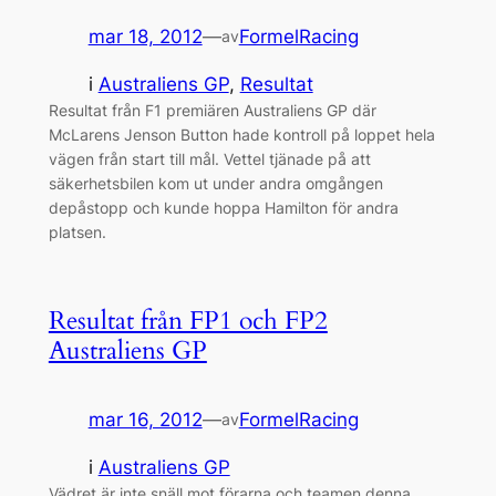
mar 18, 2012
—
FormelRacing
av
i
Australiens GP
, 
Resultat
Resultat från F1 premiären Australiens GP där
McLarens Jenson Button hade kontroll på loppet hela
vägen från start till mål. Vettel tjänade på att
säkerhetsbilen kom ut under andra omgången
depåstopp och kunde hoppa Hamilton för andra
platsen.
Resultat från FP1 och FP2
Australiens GP
mar 16, 2012
—
FormelRacing
av
i
Australiens GP
Vädret är inte snäll mot förarna och teamen denna