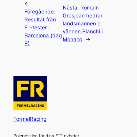
←
Nästa:
Romain
Föregående:
Grosjean hedrar
Resultat från
landsmannen o
F1-tester i
vännen Bianchi i
Barcelona (dag
Monaco
→
9)
FormelRacing
Poleposition för dina F1™ nyheter