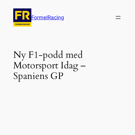
Hoppa
till
FormelRacing
innehåll
Ny F1-podd med
Motorsport Idag –
Spaniens GP