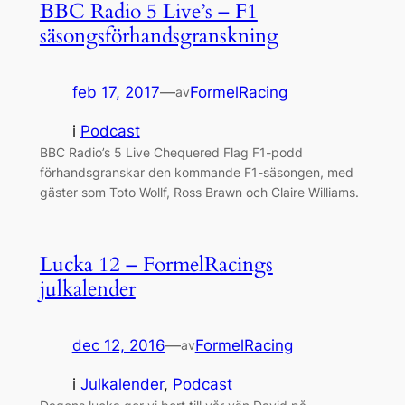
BBC Radio 5 Live’s – F1
säsongsförhandsgranskning
feb 17, 2017
—
FormelRacing
av
i
Podcast
BBC Radio’s 5 Live Chequered Flag F1-podd
förhandsgranskar den kommande F1-säsongen, med
gäster som Toto Wollf, Ross Brawn och Claire Williams.
Lucka 12 – FormelRacings
julkalender
dec 12, 2016
—
FormelRacing
av
i
Julkalender
, 
Podcast