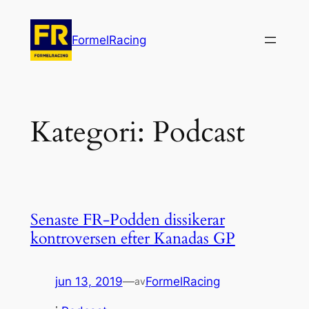
Hoppa
till
FormelRacing
innehåll
Kategori:
Podcast
Senaste FR-Podden dissikerar
kontroversen efter Kanadas GP
jun 13, 2019
—
FormelRacing
av