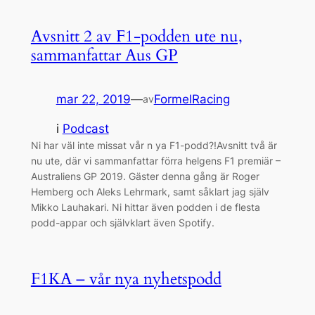
Avsnitt 2 av F1-podden ute nu,
sammanfattar Aus GP
mar 22, 2019
—
FormelRacing
av
i
Podcast
Ni har väl inte missat vår n ya F1-podd?!Avsnitt två är
nu ute, där vi sammanfattar förra helgens F1 premiär –
Australiens GP 2019. Gäster denna gång är Roger
Hemberg och Aleks Lehrmark, samt såklart jag själv
Mikko Lauhakari. Ni hittar även podden i de flesta
podd-appar och självklart även Spotify.
F1KA – vår nya nyhetspodd