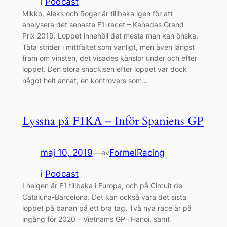
i
Podcast
Mikko, Aleks och Roger är tillbaka igen för att
analysera det senaste F1-racet – Kanadas Grand
Prix 2019. Loppet innehöll det mesta man kan önska.
Täta strider i mittfältet som vanligt, men även längst
fram om vinsten, det visades känslor under och efter
loppet. Den stora snackisen efter loppet var dock
något helt annat, en kontrovers som…
Lyssna på F1KA – Inför Spaniens GP
maj 10, 2019
—
FormelRacing
av
i
Podcast
I helgen är F1 tillbaka i Europa, och på Circuit de
Cataluña-Barcelona. Det kan också vara det sista
loppet på banan på ett bra tag. Två nya race är på
ingång för 2020 – Vietnams GP i Hanoi, samt