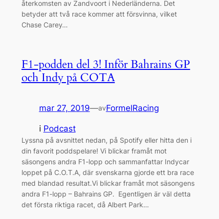
återkomsten av Zandvoort i Nederländerna. Det
betyder att två race kommer att försvinna, vilket
Chase Carey…
F1-podden del 3! Inför Bahrains GP
och Indy på COTA
mar 27, 2019
—
FormelRacing
av
i
Podcast
Lyssna på avsnittet nedan, på Spotify eller hitta den i
din favorit poddspelare! Vi blickar framåt mot
säsongens andra F1-lopp och sammanfattar Indycar
loppet på C.O.T.A, där svenskarna gjorde ett bra race
med blandad resultat.Vi blickar framåt mot säsongens
andra F1-lopp – Bahrains GP. Egentligen är väl detta
det första riktiga racet, då Albert Park…