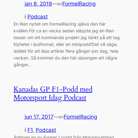
jan 8, 2019
—
FormelRacing
av
i
Podcast
En liten nyhet om FormelRacing själva den här
kvällen.För ca en vecka sedan släppte jag en liten
teaser om ett kommande projekt jag tänkt på ett tag.
Nyheter i ljudformat, eller en minipodd!Det vill säga,
istället för att läsa artiklar flera gånger per dag, hela
veckan. Så kommer du den här säsongen att några
gånger…
Kanadas GP F1-Podd med
Motorsport Idag Podcast
jun 17, 2017
—
FormelRacing
av
i
F1
, 
Podcast
Äntligen en ny Formel 1 podd från MotorsportIdag