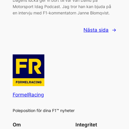
Dagens lucka ger vi bort till vår vän David på
Motorsport Idag Podcast. Jag tror han kan bjuda på
en intervju med F1-kommentatorn Janne Blomqvist.
Nästa sida
→
FormelRacing
Poleposition för dina F1™ nyheter
Om
Integritet