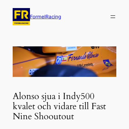
Hoppa
till
FormelRacing
innehåll
Alonso sjua i Indy500
kvalet och vidare till Fast
Nine Shooutout