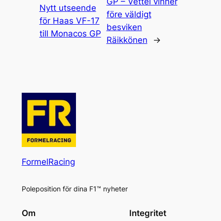
GP – Vettel vinner
Nytt utseende
före väldigt
för Haas VF-17
besviken
till Monacos GP
Räikkönen
→
FormelRacing
Poleposition för dina F1™ nyheter
Om
Integritet