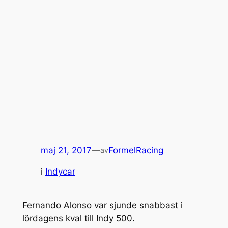
maj 21, 2017
—
FormelRacing
av
i
Indycar
Fernando Alonso var sjunde snabbast i
lördagens kval till Indy 500.