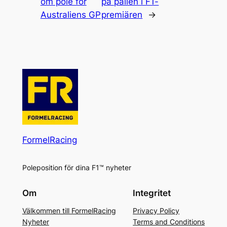
om pole för
på pallen i F1-
Australiens GP
premiären
→
FormelRacing
Poleposition för dina F1™ nyheter
Om
Integritet
Välkommen till FormelRacing
Privacy Policy
Nyheter
Terms and Conditions