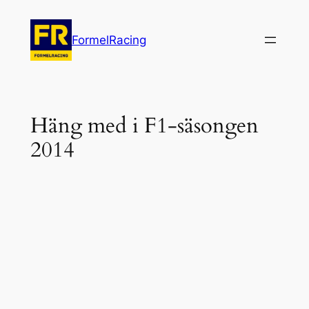
Hoppa
till
FormelRacing
innehåll
Häng med i F1-säsongen
2014