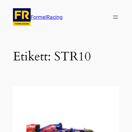
Hoppa
till
FormelRacing
innehåll
Etikett:
STR10