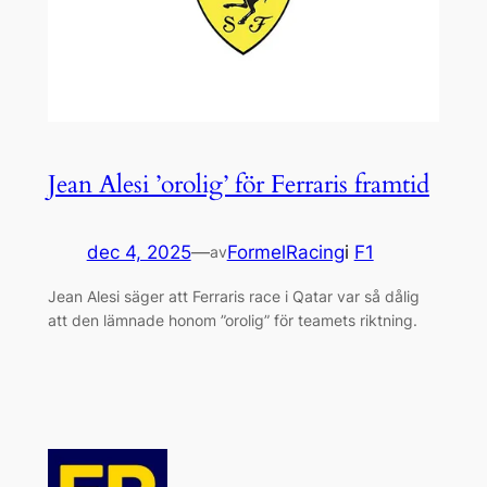
Jean Alesi ’orolig’ för Ferraris framtid
dec 4, 2025
—
FormelRacing
i
F1
av
Jean Alesi säger att Ferraris race i Qatar var så dålig
att den lämnade honom ”orolig” för teamets riktning.