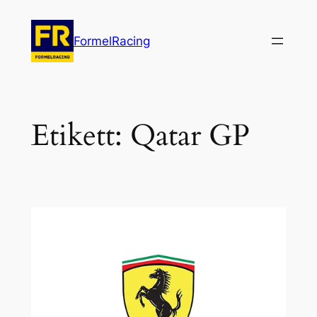
Hoppa
till
FormelRacing
innehåll
Etikett:
Qatar GP