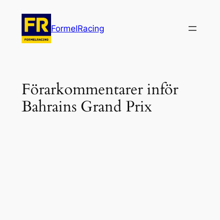
Hoppa
till
FormelRacing
innehåll
Förarkommentarer inför
Bahrains Grand Prix