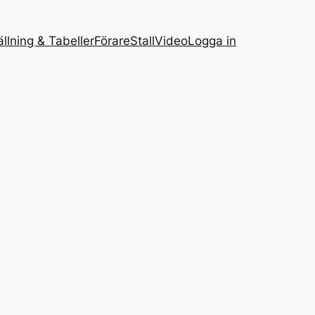
ällning & Tabeller
Förare
Stall
Video
Logga in