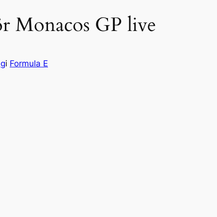
ör Monacos GP live
ng
i
Formula E