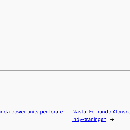
ända power units per förare
Nästa:
Fernando Alonso
Indy-träningen
→