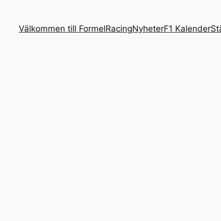
Välkommen till FormelRacing
Nyheter
F1 Kalender
St