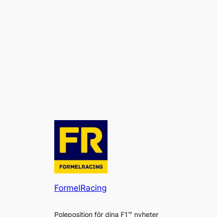
FormelRacing
Poleposition för dina F1™ nyheter