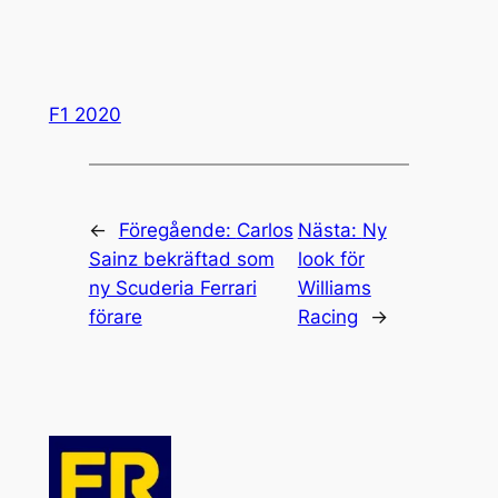
F1 2020
←
Föregående:
Carlos
Nästa:
Ny
Sainz bekräftad som
look för
ny Scuderia Ferrari
Williams
förare
Racing
→