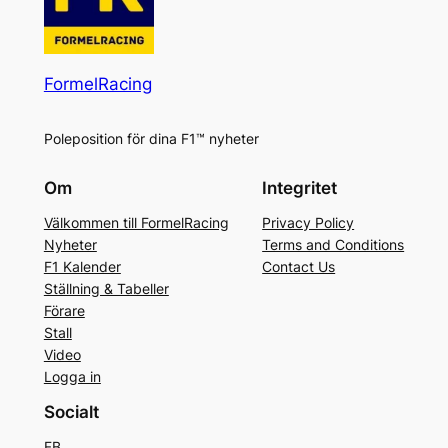
FormelRacing
Poleposition för dina F1™ nyheter
Om
Integritet
Välkommen till FormelRacing
Privacy Policy
Nyheter
Terms and Conditions
F1 Kalender
Contact Us
Ställning & Tabeller
Förare
Stall
Video
Logga in
Socialt
FB