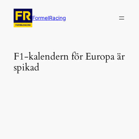
Hoppa
till
FormelRacing
innehåll
F1-kalendern för Europa är
spikad