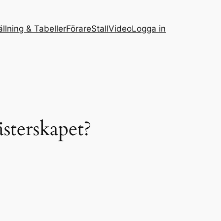
ällning & Tabeller
Förare
Stall
Video
Logga in
sterskapet?