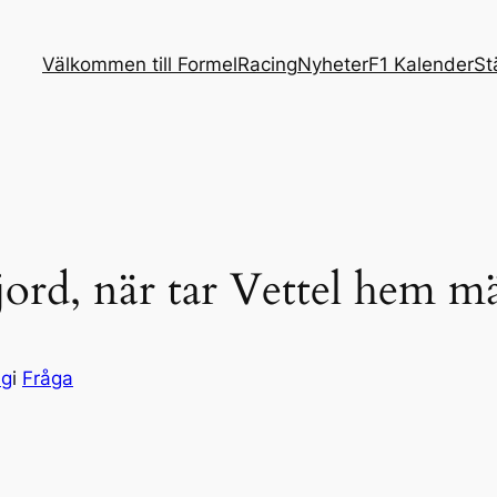
Välkommen till FormelRacing
Nyheter
F1 Kalender
St
ord, när tar Vettel hem mä
ng
i
Fråga