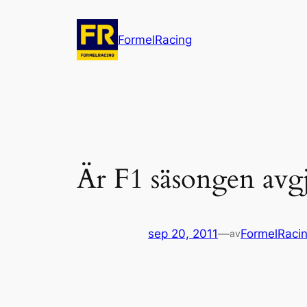
Hoppa
till
FormelRacing
innehåll
Är F1 säsongen avgj
sep 20, 2011
—
FormelRaci
av