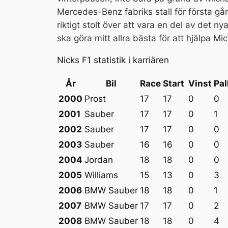
Mercedes-Benz fabriks stall för första gån
riktigt stolt över att vara en del av det ny
ska göra mitt allra bästa för att hjälpa Mi
Nicks F1 statistik i karriären
År
Bil
Race
Start
Vinst
Pal
2000
Prost
17
17
0
0
2001
Sauber
17
17
0
1
2002
Sauber
17
17
0
0
2003
Sauber
16
16
0
0
2004
Jordan
18
18
0
0
2005
Williams
15
13
0
3
2006
BMW Sauber
18
18
0
1
2007
BMW Sauber
17
17
0
2
2008
BMW Sauber
18
18
0
4