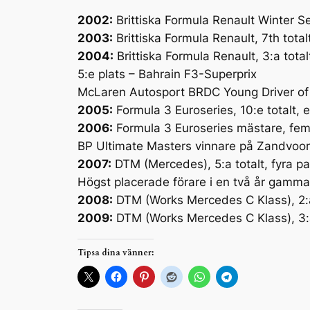
2002:
Brittiska Formula Renault Winter Se
2003:
Brittiska Formula Renault, 7th totalt
2004:
Brittiska Formula Renault, 3:a totalt
5:e plats – Bahrain F3-Superprix
McLaren Autosport BRDC Young Driver of
2005:
Formula 3 Euroseries, 10:e totalt, e
2006:
Formula 3 Euroseries mästare, fem v
BP Ultimate Masters vinnare på Zandvoor
2007:
DTM (Mercedes), 5:a totalt, fyra pal
Högst placerade förare i en två år gammal
2008:
DTM (Works Mercedes C Klass), 2:a t
2009:
DTM (Works Mercedes C Klass), 3:a t
Tipsa dina vänner: