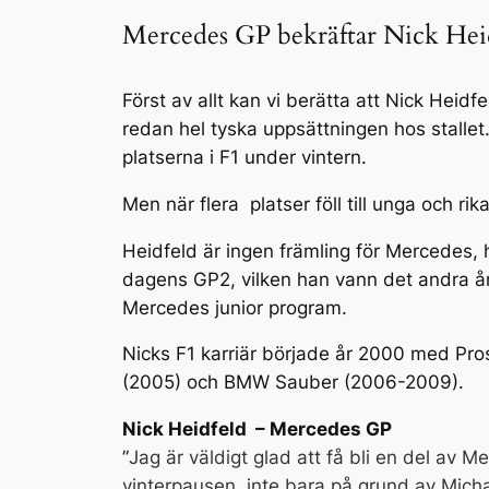
Mercedes GP bekräftar Nick Heid
Först av allt kan vi berätta att Nick Heid
redan hel tyska uppsättningen hos stallet
platserna i F1 under vintern.
Men när flera platser föll till unga och ri
Heidfeld är ingen främling för Mercedes, 
dagens GP2, vilken han vann det andra år
Mercedes junior program.
Nicks F1 karriär började år 2000 med Prost
(2005) och BMW Sauber (2006-2009).
Nick Heidfeld – Mercedes GP
”
Jag är väldigt glad att få bli en del av
vinterpausen, inte bara på grund av Mic