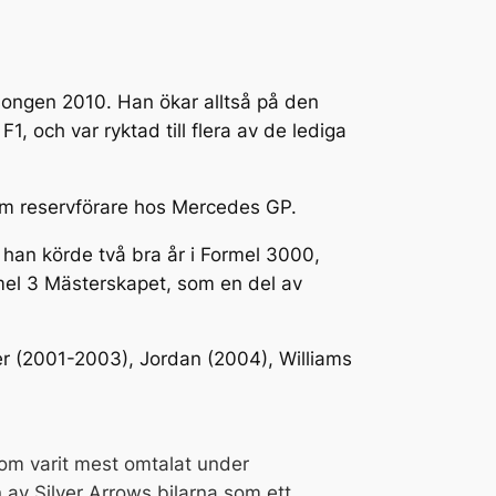
säsongen 2010. Han ökar alltså på den
 och var ryktad till flera av de lediga
n som reservförare hos Mercedes GP.
 han körde två bra år i Formel 3000,
mel 3 Mästerskapet, som en del av
ber (2001-2003), Jordan (2004), Williams
som varit mest omtalat under
av Silver Arrows bilarna som ett