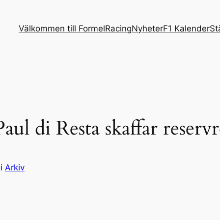
Välkommen till FormelRacing
Nyheter
F1 Kalender
St
ul di Resta skaffar reservr
g
i
Arkiv