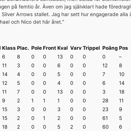
gen på femtio år. Även om jag självklart hade föredragit 
a Silver Arrows stallet. Jag har sett hur engagerade alla 
chael och Nico det här året.
”
l
Klass
Plac.
Pole
Front
Kval
Varv
Trippel
Poäng
Pos
6
8
0
0
13
0
0
0
–
11
3
0
0
6
0
0
12
8
14
4
0
0
5
0
0
7
10
12
5
0
0
4
0
0
6
14
11
7
0
0
13
0
0
3
18
9
2
1
1
1
0
0
28
11
15
3
0
0
3
0
0
23
9
15
2
0
1
2
0
0
61
5
18
2
0
0
5
2
0
60
6