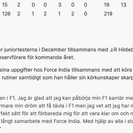
15
2
0
0
3
0
0
19
13
126
2
1
2
1
2
0
219
der juniortesterna i December tillsammans med J.R Hild
reservförare för kommande året.
ina uppgifter hos Force India tillsammans med att kö
rutiner samtidigt som han håller sin körkunskaper skar
en i F1. Jag är glad att jag kan påbörja min F1 karriär m
rmare min dröm att få tävla i F1 men jag vet att jag har
fekt sätt för att förbereda mig för att vara klar om och
 långt samarbete med Force India. Med hjälp av alla i st
”