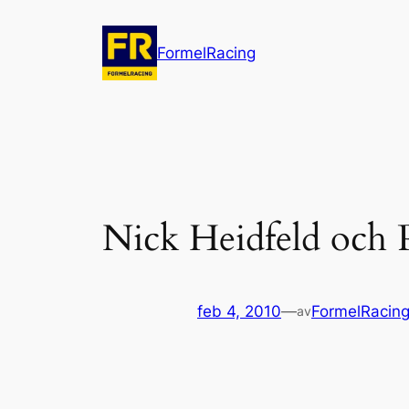
Hoppa
till
FormelRacing
innehåll
Nick Heidfeld och Pa
feb 4, 2010
—
FormelRacin
av