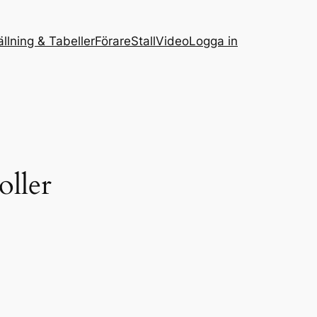
ällning & Tabeller
Förare
Stall
Video
Logga in
oller