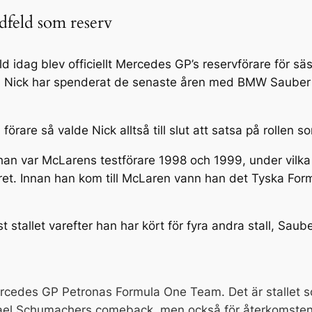
feld som reserv
feld idag blev officiellt Mercedes GP’s reservförare för 
. Nick har spenderat de senaste åren med BMW Sauber F1,
ka förare så valde Nick alltså till slut att satsa på rolle
han var McLarens testförare 1998 och 1999, under vilka
et. Innan han kom till McLaren vann han det Tyska For
 stallet varefter han har kört för fyra andra stall, Sau
 Mercedes GP Petronas Formula One Team. Det är stallet 
hael Schumachers comeback, men också för återkomsten 