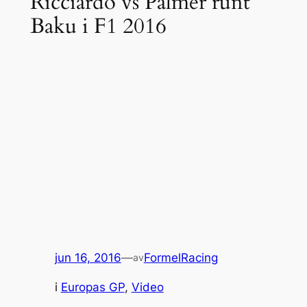
Ricciardo vs Palmer runt
Baku i F1 2016
jun 16, 2016
—
FormelRacing
av
i
Europas GP
, 
Video